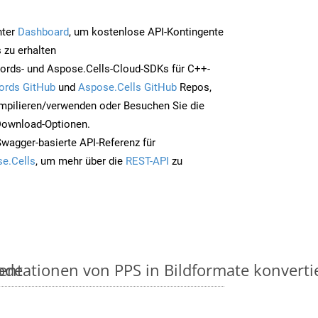
nter
Dashboard
, um kostenlose API-Kontingente
 zu erhalten
ords- und Aspose.Cells-Cloud-SDKs für C++-
ords GitHub
und
Aspose.Cells GitHub
Repos,
mpilieren/verwenden oder Besuchen Sie die
 Download-Optionen.
Swagger-basierte API-Referenz für
e.Cells
, um mehr über die
REST-API
zu
ode
ntationen von PPS in Bildformate konvertier