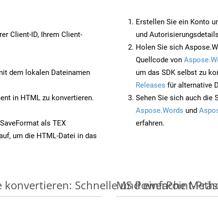
Erstellen Sie ein Konto u
rer Client-ID, Ihrem Client-
und Autorisierungsdetails
Holen Sie sich Aspose.W
Quellcode von
Aspose.W
it dem lokalen Dateinamen
um das SDK selbst zu ko
Releases
für alternative
nt in HTML zu konvertieren.
Sehen Sie sich auch die 
Aspose.Words
und
Aspos
 SaveFormat als TEX
erfahren.
auf, um die HTML-Datei in das
e konvertieren: Schnelle und einfache Meth
MS PowerPoint-Präse