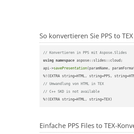
So konvertieren Sie PPS to TEX 
// Konvertieren in PPS mit Aspose.Slides
using
namespace
 aspose::slides::cloud;      
api->
savePresentation
(paramName, paramForma
// Umwandlung von HTML in TEX
// C++ SKD is not available
%!(EXTRA string=HTML, string=TEX)
Einfache PPS Files to TEX-Kon