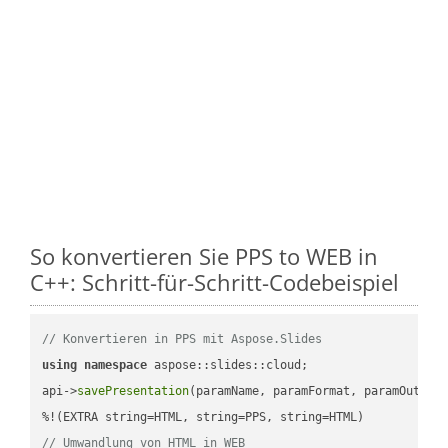
So konvertieren Sie PPS to WEB in
C++: Schritt-für-Schritt-Codebeispiel
// Konvertieren in PPS mit Aspose.Slides
using
namespace
 aspose::slides::cloud;            

api->
savePresentation
(paramName, paramFormat, paramOutPat
// Umwandlung von HTML in WEB