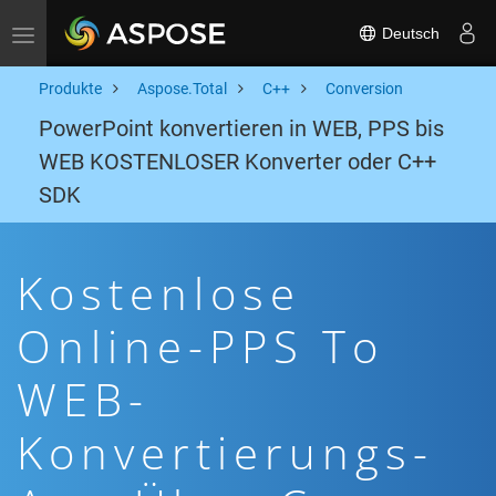
Deutsch
Toggle navigation
Produkte
Aspose.Total
C++
Conversion
PowerPoint konvertieren in WEB, PPS bis
WEB KOSTENLOSER Konverter oder C++
SDK
Kostenlose
Online-PPS To
WEB-
Konvertierungs-