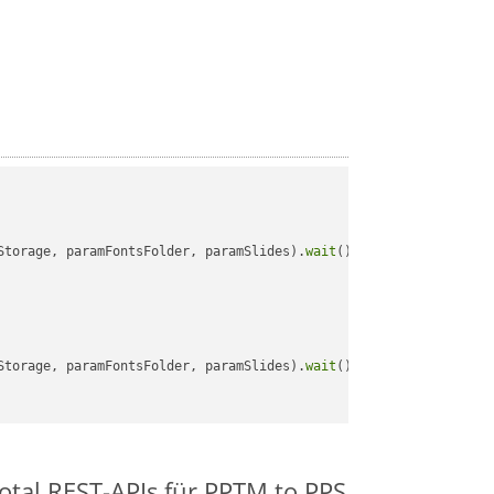
Storage, paramFontsFolder, paramSlides).
wait
();

Storage, paramFontsFolder, paramSlides).
wait
();

otal REST-APIs für PPTM to PPS