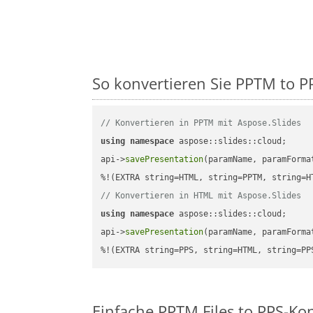
So konvertieren Sie PPTM to PP
// Konvertieren in PPTM mit Aspose.Slides
using
namespace
 aspose::slides::cloud;      
api->
savePresentation
(paramName, paramForma
// Konvertieren in HTML mit Aspose.Slides
using
namespace
 aspose::slides::cloud;      
api->
savePresentation
(paramName, paramForma
%!(EXTRA string=PPS, string=HTML, string=PP
Einfache PPTM Files to PPS-Ko