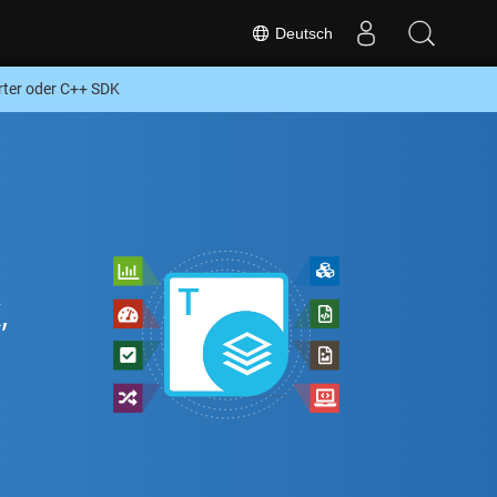
Deutsch
ter oder C++ SDK
,