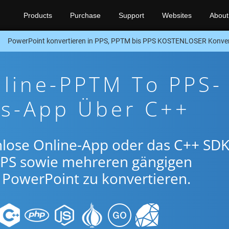
Products
Purchase
Support
Websites
About
PowerPoint konvertieren in PPS, PPTM bis PPS KOSTENLOSER Konver
nline-PPTM To PPS-
gs-App Über C++
nlose Online-App oder das C++ SDK
PS sowie mehreren gängigen
PowerPoint zu konvertieren.