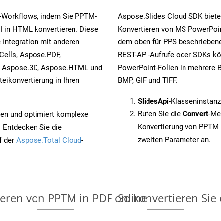
s-Workflows, indem Sie PPTM-
Aspose.Slides Cloud SDK biete
I in HTML konvertieren. Diese
Konvertieren von MS PowerPoint
 Integration mit anderen
dem oben für PPS beschriebene
Cells, Aspose.PDF,
REST-API-Aufrufe oder SDKs kö
, Aspose.3D, Aspose.HTML und
PowerPoint-Folien in mehrere B
eikonvertierung in Ihren
BMP, GIF und TIFF.
SlidesApi
-Klasseninstan
Rufen Sie die
Convert
-Me
pen und optimiert komplexe
Konvertierung von PPTM 
. Entdecken Sie die
zweiten Parameter an.
f der
Aspose.Total Cloud
-
ieren von PPTM in PDF online
So konvertieren Sie