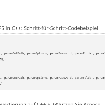
S in C++: Schritt-für-Schritt-Codebeispiel
      

t, paramOutPath, paramOptions, paramPassword, paramFolder, param
      

t, paramOutPath, paramOptions, paramPassword, paramFolder, param
S)
nvertierung auf C++ SDK
Nutzen Sie Aspose.T