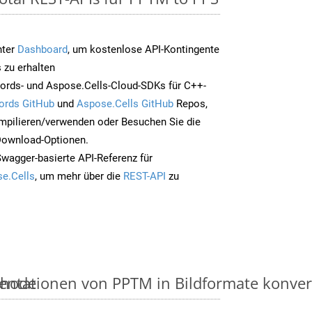
nter
Dashboard
, um kostenlose API-Kontingente
 zu erhalten
ords- und Aspose.Cells-Cloud-SDKs für C++-
ords GitHub
und
Aspose.Cells GitHub
Repos,
mpilieren/verwenden oder Besuchen Sie die
 Download-Optionen.
Swagger-basierte API-Referenz für
e.Cells
, um mehr über die
REST-API
zu
thode
ntationen von PPTM in Bildformate konverti