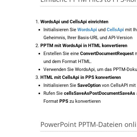
WordsApi und CellsApi einrichten
Initialisieren Sie
WordsApi
und
CellsApi
mit Ih
Geheimnis, Ihrer Basis-URL und API-Version
PPTM mit WordsApi in HTML konvertieren
Erstellen Sie eine
ConvertDocumentRequest
m
und dem Format HTML.
Verwenden Sie WordsApi, um das PPTM-Dokum
HTML mit CellsApi in PPS konvertieren
Initialisieren Sie
SaveOption
von CellsAPI mit
Rufen Sie
cellsSaveAsPostDocumentSaveAs
Format
PPS
zu konvertieren
PowerPoint PPTM-Dateien onli