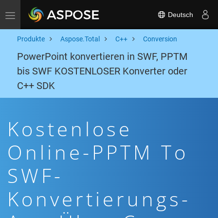
Deutsch
Toggle navigation
Produkte
Aspose.Total
C++
Conversion
PowerPoint konvertieren in SWF, PPTM
bis SWF KOSTENLOSER Konverter oder
C++ SDK
Kostenlose
Online-PPTM To
SWF-
Konvertierungs-