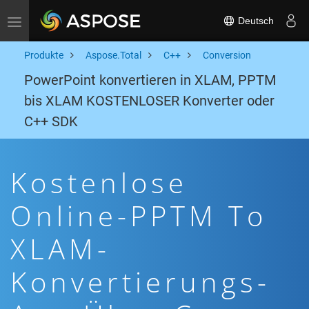
Deutsch
Toggle navigation
Produkte
Aspose.Total
C++
Conversion
PowerPoint konvertieren in XLAM, PPTM
bis XLAM KOSTENLOSER Konverter oder
C++ SDK
Kostenlose
Online-PPTM To
XLAM-
Konvertierungs-