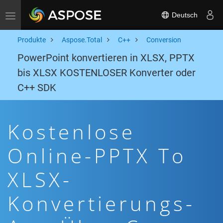
Deutsch
Toggle navigation
Produkte
Aspose.Total
C++
Conversion
PowerPoint konvertieren in XLSX, PPTX
bis XLSX KOSTENLOSER Konverter oder
C++ SDK
Kostenlose
Online-PPTX To
XLSX-
Konvertierungs-