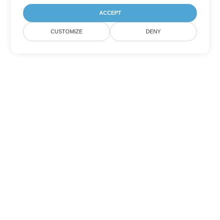
ACCEPT
CUSTOMIZE
DENY
Andere PowerPoint
Konvertierungsoptionen
Wandeln Sie PPTX in DOC um
DOC:
Microsoft Word Binary Format
Wandeln Sie PPTX in DOT um
DOT:
Microsoft Word Template Files
Wandeln Sie PPTX in DOCX um
DOCX:
Office 2007+ Word Document