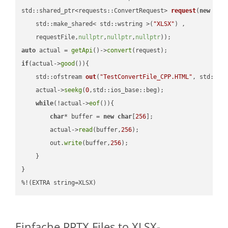
std::shared_ptr<requests::ConvertRequest> 
request
(
new
 requ
    std::make_shared< std::wstring >(
"XLSX"
) ,        

    requestFile,
nullptr
,
nullptr
,
nullptr
))
auto
 actual = 
getApi
()->
convert
if
(actual->
good
()){

std::ofstream 
out
(
"TestConvertFile_CPP.HTML"
, std::is
    actual->
seekg
(
0
,std::ios_base::beg);

while
(!actual->
eof
()){

char
* buffer = 
new
char
[
256
];

        actual->
read
(buffer,
256
);

        out.
write
(buffer,
256
);

    }

}

%!(EXTRA string=XLSX)
Einfache PPTX Files to XLSX-