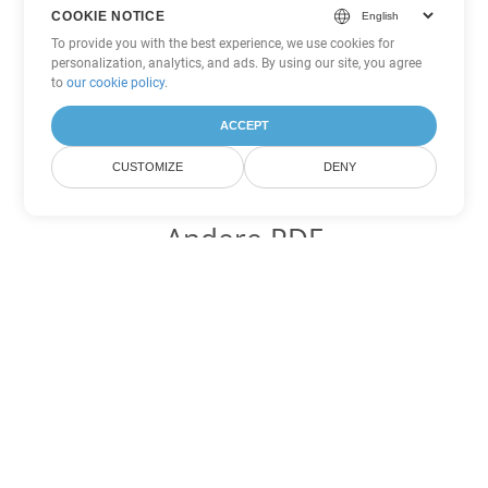
COOKIE NOTICE
To provide you with the best experience, we use cookies for
personalization, analytics, and ads. By using our site, you agree
to
our cookie policy
.
ACCEPT
CUSTOMIZE
DENY
Andere PDF
Konvertierungsoptionen
Wandeln Sie WEB in DOC um
DOC:
Microsoft Word Binary Format
Wandeln Sie WEB in DOT um
DOT:
Microsoft Word Template Files