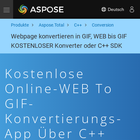
Deutsch
Toggle navigation
Produkte
Aspose.Total
C++
Conversion
Webpage konvertieren in GIF, WEB bis GIF
KOSTENLOSER Konverter oder C++ SDK
Kostenlose
Online-WEB To
GIF-
Konvertierungs-
App Über C++