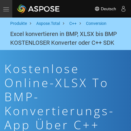
Deutsch
Toggle navigation
Produkte
Aspose.Total
C++
Conversion
Excel konvertieren in BMP, XLSX bis BMP
KOSTENLOSER Konverter oder C++ SDK
Kostenlose
Online-XLSX To
BMP-
Konvertierungs-
App Über C++