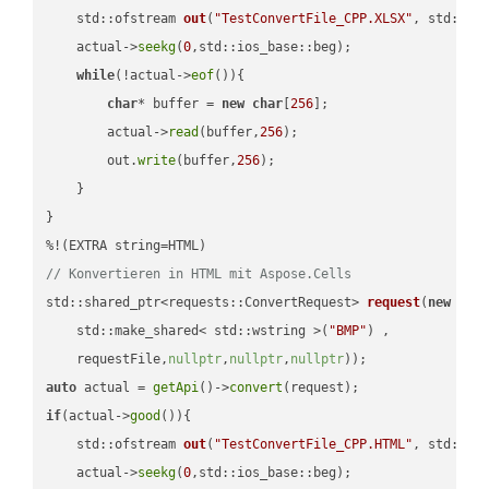
std::ofstream 
out
(
"TestConvertFile_CPP.XLSX"
, std::is
    actual->
seekg
(
0
,std::ios_base::beg);

while
(!actual->
eof
()){

char
* buffer = 
new
char
[
256
];

        actual->
read
(buffer,
256
);

        out.
write
(buffer,
256
);

    }

}

// Konvertieren in HTML mit Aspose.Cells
std::shared_ptr<requests::ConvertRequest> 
request
(
new
 requ
    std::make_shared< std::wstring >(
"BMP"
) ,        

    requestFile,
nullptr
,
nullptr
,
nullptr
))
auto
 actual = 
getApi
()->
convert
if
(actual->
good
()){

std::ofstream 
out
(
"TestConvertFile_CPP.HTML"
, std::is
    actual->
seekg
(
0
,std::ios_base::beg);
