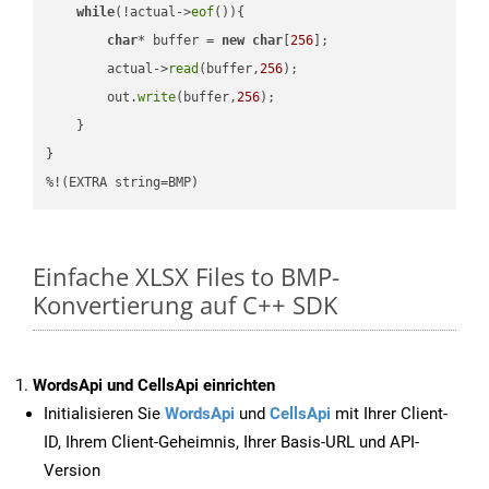
while
(!actual->
eof
()){

char
* buffer = 
new
char
[
256
];

        actual->
read
(buffer,
256
);

        out.
write
(buffer,
256
);

    }

}

%!(EXTRA string=BMP)
Einfache XLSX Files to BMP-
Konvertierung auf C++ SDK
WordsApi und CellsApi einrichten
Initialisieren Sie
WordsApi
und
CellsApi
mit Ihrer Client-
ID, Ihrem Client-Geheimnis, Ihrer Basis-URL und API-
Version