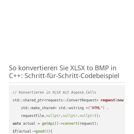
So konvertieren Sie XLSX to BMP in
C++: Schritt-für-Schritt-Codebeispiel
// Konvertieren in XLSX mit Aspose.Cells
std::shared_ptr<requests::ConvertRequest> 
request
(
new
 requ
    std::make_shared< std::wstring >(
"HTML"
) ,        

    requestFile,
nullptr
,
nullptr
,
nullptr
))
auto
 actual = 
getApi
()->
convert
if
(actual->
good
()){
