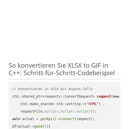
So konvertieren Sie XLSX to GIF in
C++: Schritt-für-Schritt-Codebeispiel
// Konvertieren in XLSX mit Aspose.Cells
std::shared_ptr<requests::ConvertRequest> 
request
(
new
 requ
    std::make_shared< std::wstring >(
"HTML"
) ,        

    requestFile,
nullptr
,
nullptr
,
nullptr
))
auto
 actual = 
getApi
()->
convert
if
(actual->
good
()){
