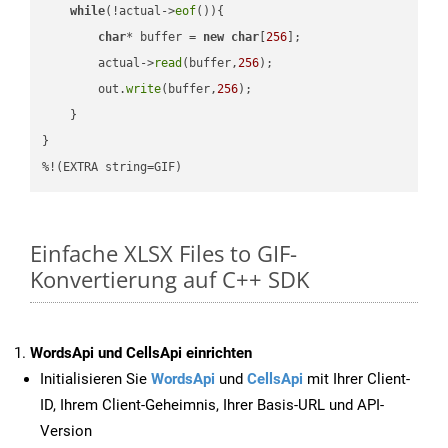
while
(!actual->
eof
()){

char
* buffer = 
new
char
[
256
];

        actual->
read
(buffer,
256
);

        out.
write
(buffer,
256
);

    }

}

%!(EXTRA string=GIF)
Einfache XLSX Files to GIF-
Konvertierung auf C++ SDK
WordsApi und CellsApi einrichten
Initialisieren Sie
WordsApi
und
CellsApi
mit Ihrer Client-
ID, Ihrem Client-Geheimnis, Ihrer Basis-URL und API-
Version