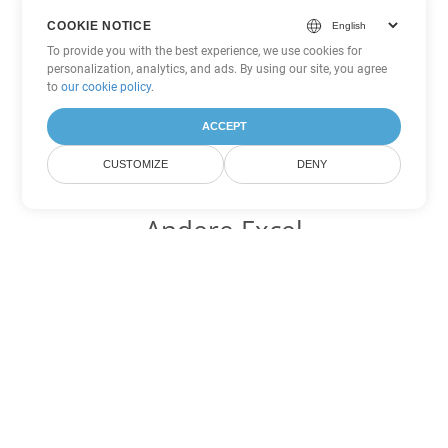
COOKIE NOTICE
To provide you with the best experience, we use cookies for
personalization, analytics, and ads. By using our site, you agree
to
our cookie policy
.
ACCEPT
CUSTOMIZE
DENY
Andere Excel
Konvertierungsoptionen
Wandeln Sie XLSX in DOC um
DOC:
Microsoft Word Binary Format
Wandeln Sie XLSX in DOT um
DOT:
Microsoft Word Template Files