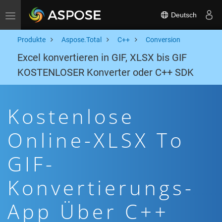
Deutsch
Toggle navigation
Produkte
Aspose.Total
C++
Conversion
Excel konvertieren in GIF, XLSX bis GIF
KOSTENLOSER Konverter oder C++ SDK
Kostenlose
Online-XLSX To
GIF-
Konvertierungs-
App Über C++