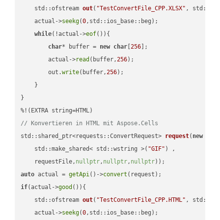
std::ofstream 
out
(
"TestConvertFile_CPP.XLSX"
, std::is
    actual->
seekg
(
0
,std::ios_base::beg);

while
(!actual->
eof
()){

char
* buffer = 
new
char
[
256
];

        actual->
read
(buffer,
256
);

        out.
write
(buffer,
256
);

    }

}

// Konvertieren in HTML mit Aspose.Cells
std::shared_ptr<requests::ConvertRequest> 
request
(
new
 requ
    std::make_shared< std::wstring >(
"GIF"
) ,        

    requestFile,
nullptr
,
nullptr
,
nullptr
))
auto
 actual = 
getApi
()->
convert
if
(actual->
good
()){

std::ofstream 
out
(
"TestConvertFile_CPP.HTML"
, std::is
    actual->
seekg
(
0
,std::ios_base::beg);
