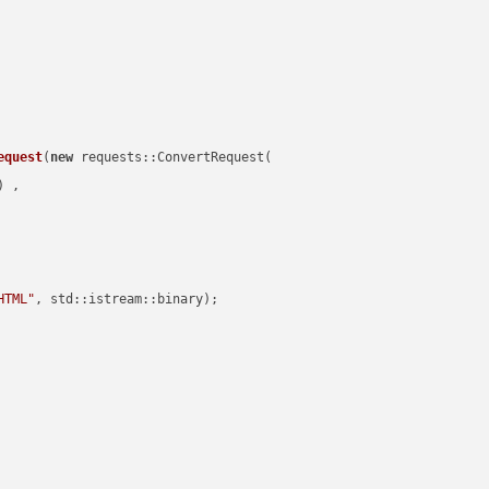
equest
(
new
 requests::ConvertRequest(

) ,        

HTML"
, std::istream::binary)
;
