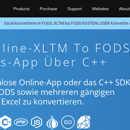
Products
Purchase
Support
Websites
About
Excel konvertieren in FODS, XLTM bis FODS KOSTENLOSER Konverter
nline-XLTM To FODS
gs-App Über C++
nlose Online-App oder das C++ SDK
ODS sowie mehreren gängigen
Excel zu konvertieren.