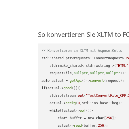
So konvertieren Sie XLTM to FO
// Konvertieren in XLTM mit Aspose.Cells
std::shared_ptr<requests::ConvertRequest> 
r
    std::make_shared< std::wstring >(
"HTML"
    requestFile,
nullptr
,
nullptr
,
nullptr
))
auto
 actual = 
getApi
()->
convert
if
(actual->
good
()){

std::ofstream 
out
(
"TestConvertFile_CPP.
    actual->
seekg
(
0
,std::ios_base::beg);

while
(!actual->
eof
()){

char
* buffer = 
new
char
[
256
];

        actual->
read
(buffer,
256
);
