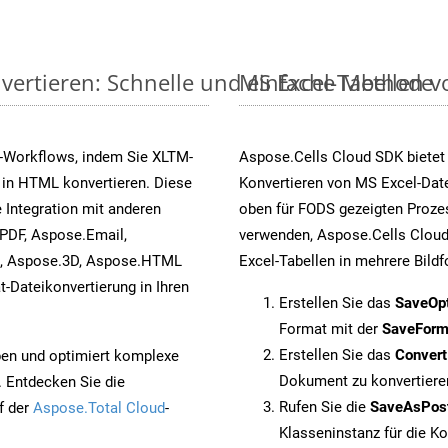
vertieren: Schnelle und einfache Methode
MS Excel-Tabellen vo
-Workflows, indem Sie XLTM-
Aspose.Cells Cloud SDK bietet
 in HTML konvertieren. Diese
Konvertieren von MS Excel-Date
 Integration mit anderen
oben für FODS gezeigten Prozes
PDF, Aspose.Email,
verwenden, Aspose.Cells Cloud
s, Aspose.3D, Aspose.HTML
Excel-Tabellen in mehrere Bild
-Dateikonvertierung in Ihren
Erstellen Sie das
SaveOp
Format mit der
SaveForm
Erstellen Sie das
Conver
pen und optimiert komplexe
Dokument zu konvertiere
. Entdecken Sie die
Rufen Sie die
SaveAsPos
f der
Aspose.Total Cloud
-
Klasseninstanz für die K