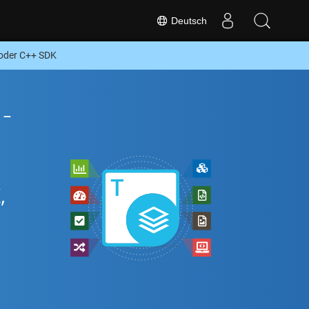
Deutsch
 oder C++ SDK
-
,