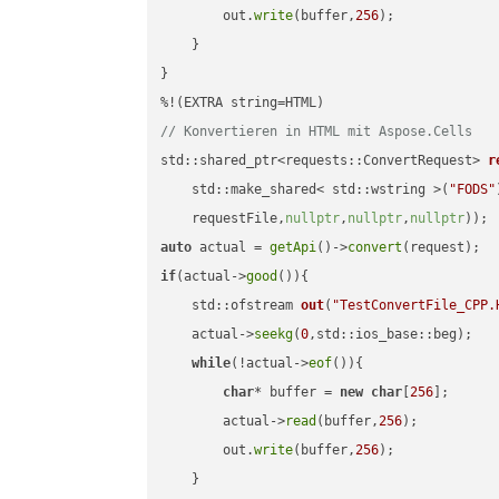
        out.
write
(buffer,
256
);

    }

}

// Konvertieren in HTML mit Aspose.Cells
std::shared_ptr<requests::ConvertRequest> 
r
    std::make_shared< std::wstring >(
"FODS"
    requestFile,
nullptr
,
nullptr
,
nullptr
))
auto
 actual = 
getApi
()->
convert
if
(actual->
good
()){

std::ofstream 
out
(
"TestConvertFile_CPP.
    actual->
seekg
(
0
,std::ios_base::beg);

while
(!actual->
eof
()){

char
* buffer = 
new
char
[
256
];

        actual->
read
(buffer,
256
);

        out.
write
(buffer,
256
);

    }
