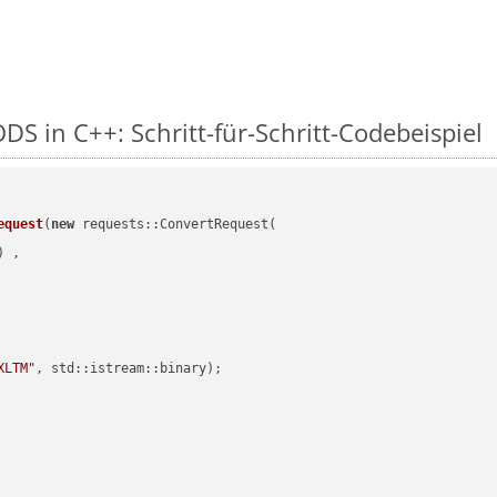
DS in C++: Schritt-für-Schritt-Codebeispiel
equest
(
new
 requests::ConvertRequest(

) ,        

XLTM"
, std::istream::binary)
;
