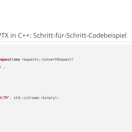
TX in C++: Schritt-für-Schritt-Codebeispiel
equest
(
new
 requests::ConvertRequest(

) ,        

XLTM"
, std::istream::binary)
;
