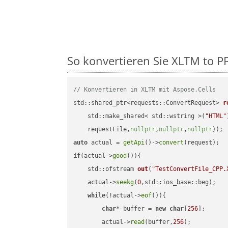
So konvertieren Sie XLTM to PP
// Konvertieren in XLTM mit Aspose.Cells
std::shared_ptr<requests::ConvertRequest> 
r
    std::make_shared< std::wstring >(
"HTML"
    requestFile,
nullptr
,
nullptr
,
nullptr
))
auto
 actual = 
getApi
()->
convert
if
(actual->
good
()){

std::ofstream 
out
(
"TestConvertFile_CPP.
    actual->
seekg
(
0
,std::ios_base::beg);

while
(!actual->
eof
()){

char
* buffer = 
new
char
[
256
];

        actual->
read
(buffer,
256
);
