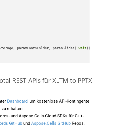
Storage, paramFontsFolder, paramSlides).
wait
();

otal REST-APIs für XLTM to PPTX
nter
Dashboard
, um kostenlose API-Kontingente
 zu erhalten
ords- und Aspose.Cells-Cloud-SDKs für C++-
ords GitHub
und
Aspose.Cells GitHub
Repos,