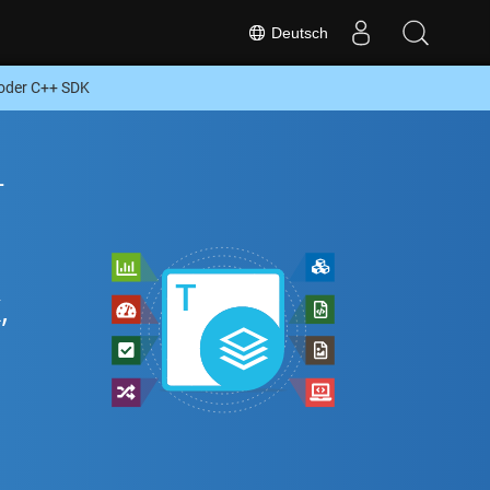
Deutsch
 oder C++ SDK
-
,