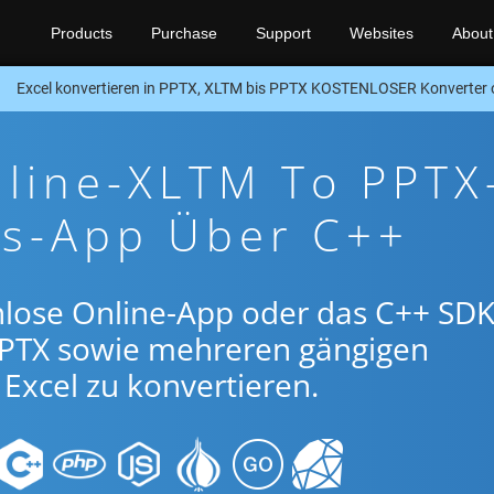
Products
Purchase
Support
Websites
About
Excel konvertieren in PPTX, XLTM bis PPTX KOSTENLOSER Konverter
nline-XLTM To PPTX
gs-App Über C++
nlose Online-App oder das C++ SDK
PTX sowie mehreren gängigen
Excel zu konvertieren.