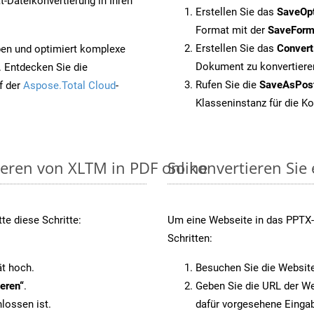
-Dateikonvertierung in Ihren
Erstellen Sie das
SaveOp
Format mit der
SaveForm
Erstellen Sie das
Conver
pen und optimiert komplexe
Dokument zu konvertiere
. Entdecken Sie die
Rufen Sie die
SaveAsPos
f der
Aspose.Total Cloud
-
Klasseninstanz für die K
ieren von XLTM in PDF online
So konvertieren Sie
te diese Schritte:
Um eine Webseite in das PPTX-F
Schritten:
ät hoch.
Besuchen Sie die Websit
eren“
.
Geben Sie die URL der We
lossen ist.
dafür vorgesehene Eingab