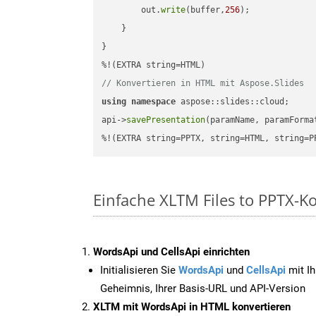
        out.
write
(buffer,
256
);

    }

}

// Konvertieren in HTML mit Aspose.Slides
using
namespace
 aspose::slides::cloud;      
api->
savePresentation
(paramName, paramForma
%!(EXTRA string=PPTX, string=HTML, string=P
Einfache XLTM Files to PPTX-K
WordsApi und CellsApi einrichten
Initialisieren Sie
WordsApi
und
CellsApi
mit Ih
Geheimnis, Ihrer Basis-URL und API-Version
XLTM mit WordsApi in HTML konvertieren