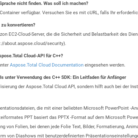
Sprache nicht finden. Was soll ich machen?
ontainer verfügbar. Versuchen Sie es mit cURL, falls Ihr erforderli
 zu konvertieren?
n EC2-Cloud-Server, die die Sicherheit und Belastbarkeit des Diens
://about.aspose.cloud/security).
spose.Total Cloud-API für C++?
unter
Aspose.Total Cloud Documentation
eingesehen werden.
PIs unter Verwendung des C++ SDK: Ein Leitfaden für Anfänger
alisierung der Aspose.Total Cloud API, sondern hilft auch bei der Inst
entationsdateien, die mit einer beliebten Microsoft PowerPoint -A
teiformates PPT basiert das PPTX -Format auf dem Microsoft Powe
ng von Folien, bei denen jede Folie Text, Bilder, Formatierung, An
m von Diashows mit benutzerdefinierten Präsentationseinstellunge