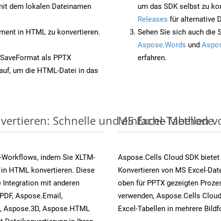
it dem lokalen Dateinamen
um das SDK selbst zu ko
Releases
für alternative
ent in HTML zu konvertieren.
Sehen Sie sich auch die 
Aspose.Words
und
Aspos
 SaveFormat als PPTX
erfahren.
auf, um die HTML-Datei in das
vertieren: Schnelle und einfache Methode
MS Excel-Tabellen vo
-Workflows, indem Sie XLTM-
Aspose.Cells Cloud SDK bietet
 in HTML konvertieren. Diese
Konvertieren von MS Excel-Date
 Integration mit anderen
oben für PPTX gezeigten Prozes
PDF, Aspose.Email,
verwenden, Aspose.Cells Cloud
s, Aspose.3D, Aspose.HTML
Excel-Tabellen in mehrere Bild