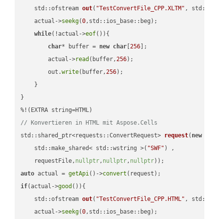
std::ofstream 
out
(
"TestConvertFile_CPP.XLTM"
, std::is
    actual->
seekg
(
0
,std::ios_base::beg);

while
(!actual->
eof
()){

char
* buffer = 
new
char
[
256
];

        actual->
read
(buffer,
256
);

        out.
write
(buffer,
256
);

    }

}

// Konvertieren in HTML mit Aspose.Cells
std::shared_ptr<requests::ConvertRequest> 
request
(
new
 requ
    std::make_shared< std::wstring >(
"SWF"
) ,        

    requestFile,
nullptr
,
nullptr
,
nullptr
))
auto
 actual = 
getApi
()->
convert
if
(actual->
good
()){

std::ofstream 
out
(
"TestConvertFile_CPP.HTML"
, std::is
    actual->
seekg
(
0
,std::ios_base::beg);
