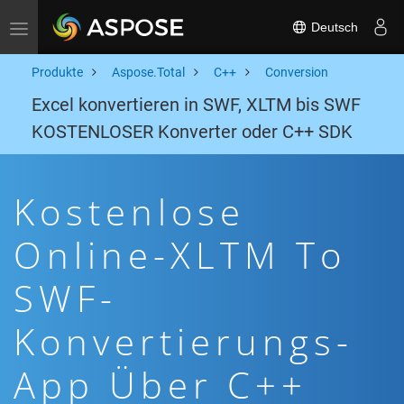
Deutsch
Toggle navigation
Produkte
Aspose.Total
C++
Conversion
Excel konvertieren in SWF, XLTM bis SWF
KOSTENLOSER Konverter oder C++ SDK
Kostenlose
Online-XLTM To
SWF-
Konvertierungs-
App Über C++