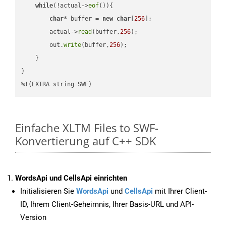
while
(!actual->
eof
()){

char
* buffer = 
new
char
[
256
];

        actual->
read
(buffer,
256
);

        out.
write
(buffer,
256
);

    }

}

%!(EXTRA string=SWF)
Einfache XLTM Files to SWF-
Konvertierung auf C++ SDK
WordsApi und CellsApi einrichten
Initialisieren Sie
WordsApi
und
CellsApi
mit Ihrer Client-
ID, Ihrem Client-Geheimnis, Ihrer Basis-URL und API-
Version