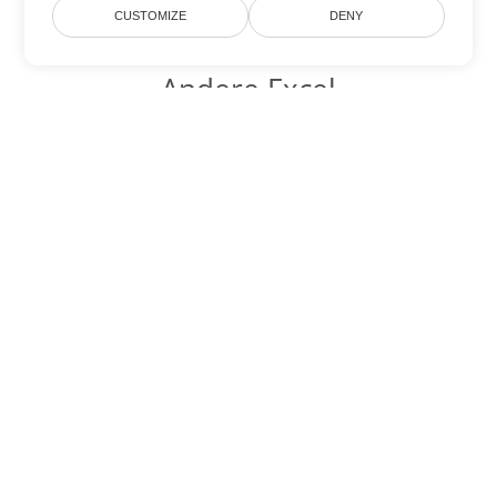
CUSTOMIZE
DENY
Andere Excel
Konvertierungsoptionen
Wandeln Sie XLTM in DOC um
DOC:
Microsoft Word Binary Format
Wandeln Sie XLTM in DOT um
DOT:
Microsoft Word Template Files
Wandeln Sie XLTM in DOCX um
DOCX:
Office 2007+ Word Document
Wandeln Sie XLTM in DOCM um
DOCM:
Microsoft Word 2007 Marco File