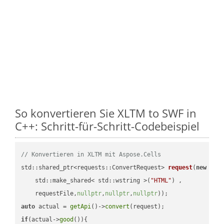
So konvertieren Sie XLTM to SWF in
C++: Schritt-für-Schritt-Codebeispiel
// Konvertieren in XLTM mit Aspose.Cells
std::shared_ptr<requests::ConvertRequest> 
request
(
new
 requ
    std::make_shared< std::wstring >(
"HTML"
) ,        

    requestFile,
nullptr
,
nullptr
,
nullptr
))
auto
 actual = 
getApi
()->
convert
if
(actual->
good
()){
