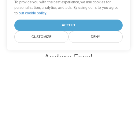
To provide you with the best experience, we use cookies for
personalization, analytics, and ads. By using our site, you agree
to
our cookie policy
.
ACCEPT
CUSTOMIZE
DENY
Andere Excel
Konvertierungsoptionen
Wandeln Sie XLTX in DOC um
DOC:
Microsoft Word Binary Format
Wandeln Sie XLTX in DOT um
DOT:
Microsoft Word Template Files
Wandeln Sie XLTX in DOCX um