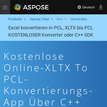
Deutsch
Toggle navigation
Produkte
Aspose.Total
C++
Conversion
Excel konvertieren in PCL, XLTX bis PCL
KOSTENLOSER Konverter oder C++ SDK
Kostenlose
Online-XLTX To
PCL-
Konvertierungs-
App Über C++