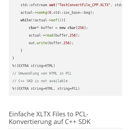
std::ofstream 
out
(
"TestConvertFile_CPP.XLTX"
, std::is
    actual->
seekg
(
0
,std::ios_base::beg);

while
(!actual->
eof
()){

char
* buffer = 
new
char
[
256
];

        actual->
read
(buffer,
256
);

        out.
write
(buffer,
256
);

    }

}

// Umwandlung von HTML in PCL
// C++ SKD is not available
%!(EXTRA string=HTML, string=PCL)
Einfache XLTX Files to PCL-
Konvertierung auf C++ SDK