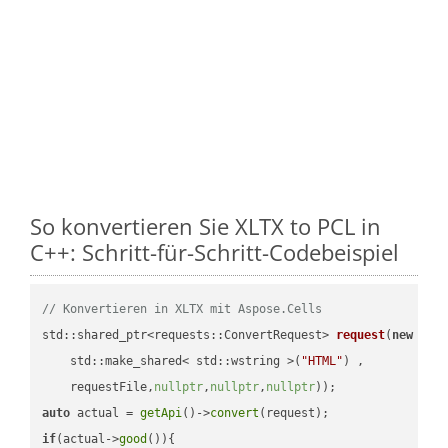
So konvertieren Sie XLTX to PCL in
C++: Schritt-für-Schritt-Codebeispiel
// Konvertieren in XLTX mit Aspose.Cells
std::shared_ptr<requests::ConvertRequest> 
request
(
new
 requ
    std::make_shared< std::wstring >(
"HTML"
) ,        

    requestFile,
nullptr
,
nullptr
,
nullptr
))
auto
 actual = 
getApi
()->
convert
if
(actual->
good
()){
