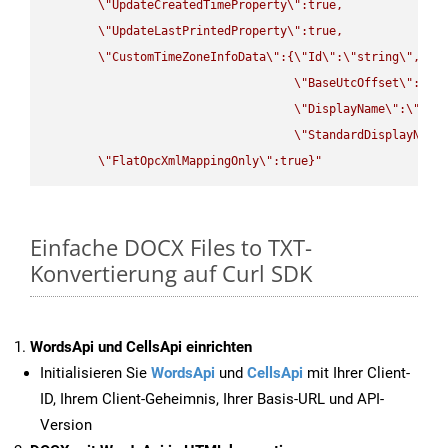
\"
UpdateCreatedTimeProperty
\"
:true,

\"
UpdateLastPrintedProperty
\"
:true,

\"
CustomTimeZoneInfoData
\"
:{
\"
Id
\"
:
\"
string
\"
,

\"
BaseUtcOffset
\"
:
\"
s
\"
DisplayName
\"
:
\"
str
\"
StandardDisplayName
\"
FlatOpcXmlMappingOnly
\"
:true}"
Einfache DOCX Files to TXT-
Konvertierung auf Curl SDK
WordsApi und CellsApi einrichten
Initialisieren Sie
WordsApi
und
CellsApi
mit Ihrer Client-
ID, Ihrem Client-Geheimnis, Ihrer Basis-URL und API-
Version