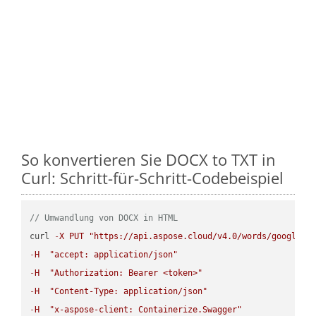
So konvertieren Sie DOCX to TXT in
Curl: Schritt-für-Schritt-Codebeispiel
// Umwandlung von DOCX in HTML
curl 
-
X
PUT
"https://api.aspose.cloud/v4.0/words/google.D
-
H
"accept: application/json"
-
H
"Authorization: Bearer <token>"
-
H
"Content-Type: application/json"
-
H
"x-aspose-client: Containerize.Swagger"