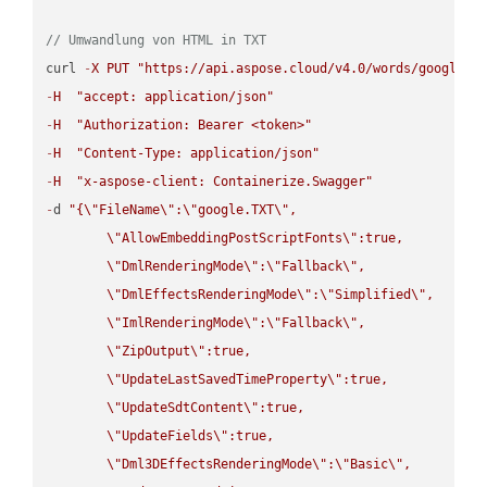
// Umwandlung von HTML in TXT
curl 
-
X
PUT
"https://api.aspose.cloud/v4.0/words/google.H
-
H
"accept: application/json"
-
H
"Authorization: Bearer <token>"
-
H
"Content-Type: application/json"
-
H
"x-aspose-client: Containerize.Swagger"
-
d 
"{
\"
FileName
\"
:
\"
google.TXT
\"
,

\"
AllowEmbeddingPostScriptFonts
\"
:true,

\"
DmlRenderingMode
\"
:
\"
Fallback
\"
,

\"
DmlEffectsRenderingMode
\"
:
\"
Simplified
\"
,

\"
ImlRenderingMode
\"
:
\"
Fallback
\"
,

\"
ZipOutput
\"
:true,

\"
UpdateLastSavedTimeProperty
\"
:true,

\"
UpdateSdtContent
\"
:true,

\"
UpdateFields
\"
:true,

\"
Dml3DEffectsRenderingMode
\"
:
\"
Basic
\"
,
