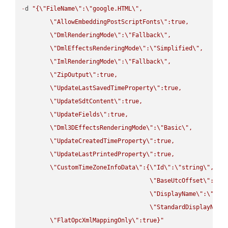
-
d 
"{
\"
FileName
\"
:
\"
google.HTML
\"
,

\"
AllowEmbeddingPostScriptFonts
\"
:true,

\"
DmlRenderingMode
\"
:
\"
Fallback
\"
,

\"
DmlEffectsRenderingMode
\"
:
\"
Simplified
\"
,

\"
ImlRenderingMode
\"
:
\"
Fallback
\"
,

\"
ZipOutput
\"
:true,

\"
UpdateLastSavedTimeProperty
\"
:true,

\"
UpdateSdtContent
\"
:true,

\"
UpdateFields
\"
:true,

\"
Dml3DEffectsRenderingMode
\"
:
\"
Basic
\"
,

\"
UpdateCreatedTimeProperty
\"
:true,

\"
UpdateLastPrintedProperty
\"
:true,

\"
CustomTimeZoneInfoData
\"
:{
\"
Id
\"
:
\"
string
\"
,

\"
BaseUtcOffset
\"
:
\"
s
\"
DisplayName
\"
:
\"
str
\"
StandardDisplayName
\"
FlatOpcXmlMappingOnly
\"
:true}"