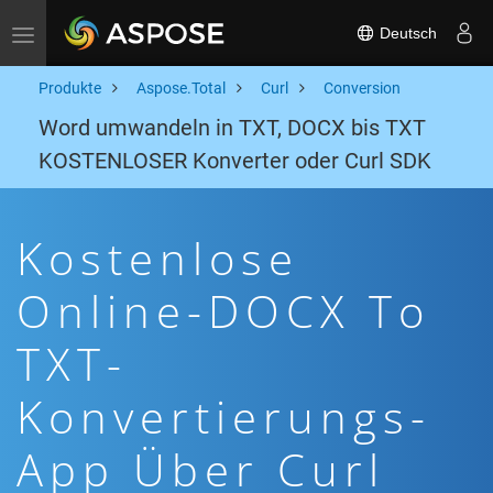
Deutsch
Toggle navigation
Produkte
Aspose.Total
Curl
Conversion
Word umwandeln in TXT, DOCX bis TXT
KOSTENLOSER Konverter oder Curl SDK
Kostenlose
Online-DOCX To
TXT-
Konvertierungs-
App Über Curl