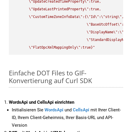
\"
UpdateCreatedTimeProperty
\"
:true,

\"
UpdateLastPrintedProperty
\"
:true,

\"
CustomTimeZoneInfoData
\"
:{
\"
Id
\"
:
\"
string
\"
,

\"
BaseUtcOffset
\"
:
\"
s
\"
DisplayName
\"
:
\"
str
\"
StandardDisplayName
\"
FlatOpcXmlMappingOnly
\"
:true}"
Einfache DOT Files to GIF-
Konvertierung auf Curl SDK
WordsApi und CellsApi einrichten
Initialisieren Sie
WordsApi
und
CellsApi
mit Ihrer Client-
ID, Ihrem Client-Geheimnis, Ihrer Basis-URL und API-
Version