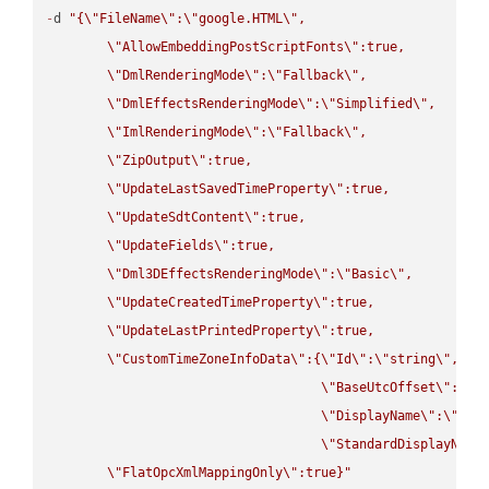
-
d 
"{
\"
FileName
\"
:
\"
google.HTML
\"
,

\"
AllowEmbeddingPostScriptFonts
\"
:true,

\"
DmlRenderingMode
\"
:
\"
Fallback
\"
,

\"
DmlEffectsRenderingMode
\"
:
\"
Simplified
\"
,

\"
ImlRenderingMode
\"
:
\"
Fallback
\"
,

\"
ZipOutput
\"
:true,

\"
UpdateLastSavedTimeProperty
\"
:true,

\"
UpdateSdtContent
\"
:true,

\"
UpdateFields
\"
:true,

\"
Dml3DEffectsRenderingMode
\"
:
\"
Basic
\"
,

\"
UpdateCreatedTimeProperty
\"
:true,

\"
UpdateLastPrintedProperty
\"
:true,

\"
CustomTimeZoneInfoData
\"
:{
\"
Id
\"
:
\"
string
\"
,

\"
BaseUtcOffset
\"
:
\"
s
\"
DisplayName
\"
:
\"
str
\"
StandardDisplayName
\"
FlatOpcXmlMappingOnly
\"
:true}"