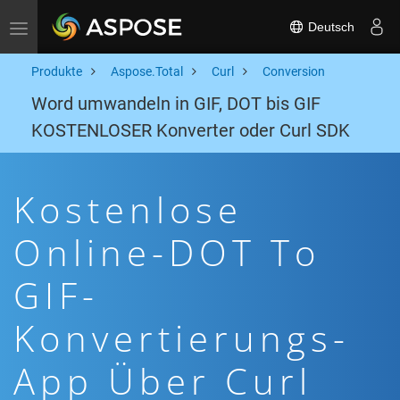
Deutsch
Toggle navigation
Produkte
Aspose.Total
Curl
Conversion
Word umwandeln in GIF, DOT bis GIF
KOSTENLOSER Konverter oder Curl SDK
Kostenlose
Online-DOT To
GIF-
Konvertierungs-
App Über Curl