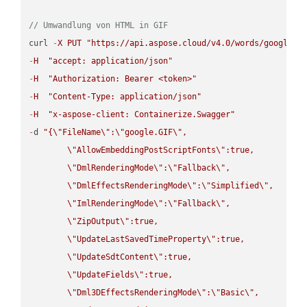
// Umwandlung von HTML in GIF
curl 
-
X
PUT
"https://api.aspose.cloud/v4.0/words/google.H
-
H
"accept: application/json"
-
H
"Authorization: Bearer <token>"
-
H
"Content-Type: application/json"
-
H
"x-aspose-client: Containerize.Swagger"
-
d 
"{
\"
FileName
\"
:
\"
google.GIF
\"
,

\"
AllowEmbeddingPostScriptFonts
\"
:true,

\"
DmlRenderingMode
\"
:
\"
Fallback
\"
,

\"
DmlEffectsRenderingMode
\"
:
\"
Simplified
\"
,

\"
ImlRenderingMode
\"
:
\"
Fallback
\"
,

\"
ZipOutput
\"
:true,

\"
UpdateLastSavedTimeProperty
\"
:true,

\"
UpdateSdtContent
\"
:true,

\"
UpdateFields
\"
:true,

\"
Dml3DEffectsRenderingMode
\"
:
\"
Basic
\"
,
