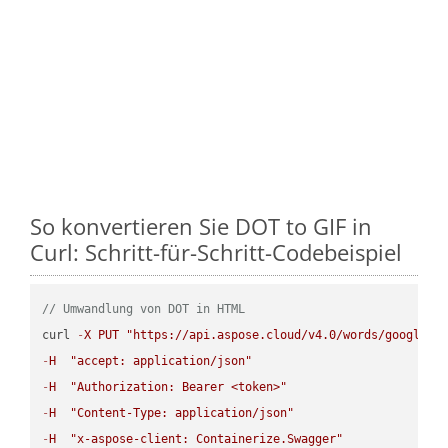
So konvertieren Sie DOT to GIF in
Curl: Schritt-für-Schritt-Codebeispiel
// Umwandlung von DOT in HTML
curl 
-
X
PUT
"https://api.aspose.cloud/v4.0/words/google.D
-
H
"accept: application/json"
-
H
"Authorization: Bearer <token>"
-
H
"Content-Type: application/json"
-
H
"x-aspose-client: Containerize.Swagger"