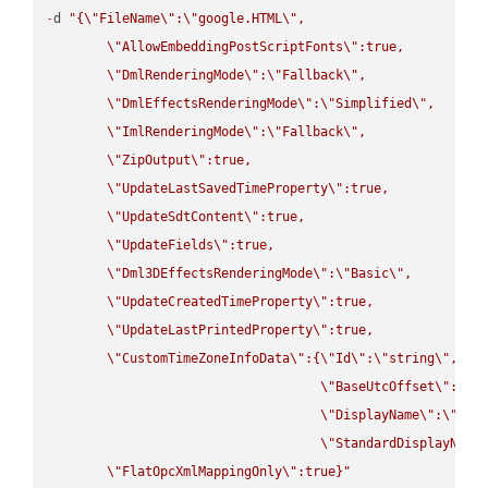
-
d 
"{
\"
FileName
\"
:
\"
google.HTML
\"
,

\"
AllowEmbeddingPostScriptFonts
\"
:true,

\"
DmlRenderingMode
\"
:
\"
Fallback
\"
,

\"
DmlEffectsRenderingMode
\"
:
\"
Simplified
\"
,

\"
ImlRenderingMode
\"
:
\"
Fallback
\"
,

\"
ZipOutput
\"
:true,

\"
UpdateLastSavedTimeProperty
\"
:true,

\"
UpdateSdtContent
\"
:true,

\"
UpdateFields
\"
:true,

\"
Dml3DEffectsRenderingMode
\"
:
\"
Basic
\"
,

\"
UpdateCreatedTimeProperty
\"
:true,

\"
UpdateLastPrintedProperty
\"
:true,

\"
CustomTimeZoneInfoData
\"
:{
\"
Id
\"
:
\"
string
\"
,

\"
BaseUtcOffset
\"
:
\"
s
\"
DisplayName
\"
:
\"
str
\"
StandardDisplayName
\"
FlatOpcXmlMappingOnly
\"
:true}"