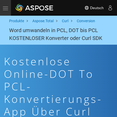
Deutsch
Toggle navigation
Produkte
Aspose.Total
Curl
Conversion
Word umwandeln in PCL, DOT bis PCL
KOSTENLOSER Konverter oder Curl SDK
Kostenlose
Online-DOT To
PCL-
Konvertierungs-
App Über Curl