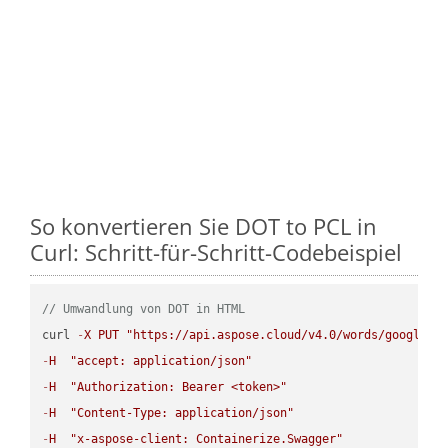
So konvertieren Sie DOT to PCL in
Curl: Schritt-für-Schritt-Codebeispiel
// Umwandlung von DOT in HTML
curl 
-
X
PUT
"https://api.aspose.cloud/v4.0/words/google.D
-
H
"accept: application/json"
-
H
"Authorization: Bearer <token>"
-
H
"Content-Type: application/json"
-
H
"x-aspose-client: Containerize.Swagger"