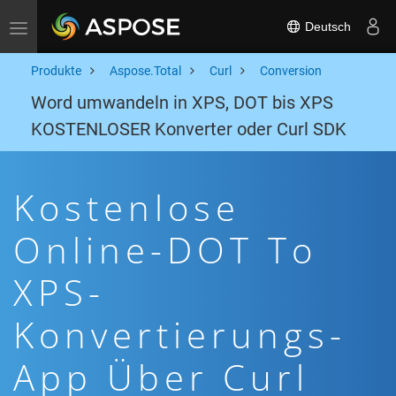
Deutsch
Toggle navigation
Produkte
Aspose.Total
Curl
Conversion
Word umwandeln in XPS, DOT bis XPS
KOSTENLOSER Konverter oder Curl SDK
Kostenlose
Online-DOT To
XPS-
Konvertierungs-
App Über Curl