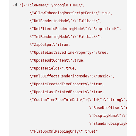
-
d 
"{
\"
FileName
\"
:
\"
google.HTML
\"
,

\"
AllowEmbeddingPostScriptFonts
\"
:true,

\"
DmlRenderingMode
\"
:
\"
Fallback
\"
,

\"
DmlEffectsRenderingMode
\"
:
\"
Simplified
\"
,

\"
ImlRenderingMode
\"
:
\"
Fallback
\"
,

\"
ZipOutput
\"
:true,

\"
UpdateLastSavedTimeProperty
\"
:true,

\"
UpdateSdtContent
\"
:true,

\"
UpdateFields
\"
:true,

\"
Dml3DEffectsRenderingMode
\"
:
\"
Basic
\"
,

\"
UpdateCreatedTimeProperty
\"
:true,

\"
UpdateLastPrintedProperty
\"
:true,

\"
CustomTimeZoneInfoData
\"
:{
\"
Id
\"
:
\"
string
\"
,

\"
BaseUtcOffset
\"
:
\"
s
\"
DisplayName
\"
:
\"
str
\"
StandardDisplayName
\"
FlatOpcXmlMappingOnly
\"
:true}"