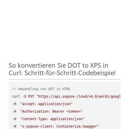
So konvertieren Sie DOT to XPS in
Curl: Schritt-für-Schritt-Codebeispiel
// Umwandlung von DOT in HTML
curl 
-
X
PUT
"https://api.aspose.cloud/v4.0/words/google.D
-
H
"accept: application/json"
-
H
"Authorization: Bearer <token>"
-
H
"Content-Type: application/json"
-
H
"x-aspose-client: Containerize.Swagger"