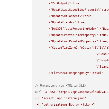
\"
ZipOutput
\"
:true,

\"
UpdateLastSavedTimeProperty
\"
:true
\"
UpdateSdtContent
\"
:true,

\"
UpdateFields
\"
:true,

\"
Dml3DEffectsRenderingMode
\"
:
\"
Bas
\"
UpdateCreatedTimeProperty
\"
:true,

\"
UpdateLastPrintedProperty
\"
:true,

\"
CustomTimeZoneInfoData
\"
:{
\"
Id
\"
:
\"
BaseU
\"
Displ
\"
Stand
\"
FlatOpcXmlMappingOnly
\"
:true}"
// Umwandlung von HTML in XLSX
curl 
-
X
POST
"https://api.aspose.cloud/v3.0
-
H
"accept: application/json"
-
H
"authorization: Bearer <token>"