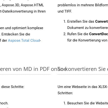
s, Aspose.3D, Aspose.HTML
problemlos in mehrere Bildform
-Dateikonvertierung in Ihren
und TIFF.
Erstellen Sie das
Conver
Dokument zu konvertiere
pen und optimiert komplexe
Rufen Sie die
ConvertDo
. Entdecken Sie die
für die Konvertierung vo
f der
Aspose.Total Cloud
-
ieren von MD in PDF online
So konvertieren Sie
diese Schritte:
Um eine Webseite in das XLSX-F
Schritten:
 hoch.
Besuchen Sie die Websit