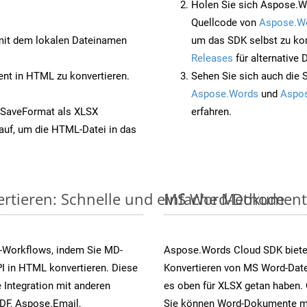
Holen Sie sich Aspose.Wo
Quellcode von
Aspose.W
it dem lokalen Dateinamen
um das SDK selbst zu ko
Releases
für alternative
t in HTML zu konvertieren.
Sehen Sie sich auch die 
Aspose.Words
und
Aspos
 SaveFormat als XLSX
erfahren.
auf, um die HTML-Datei in das
rtieren: Schnelle und einfache Methode
MS Word-Dokumente v
-Workflows, indem Sie MD-
Aspose.Words Cloud SDK biete
I in HTML konvertieren. Diese
Konvertieren von MS Word-Datei
 Integration mit anderen
es oben für XLSX getan haben. 
DF, Aspose.Email,
Sie können Word-Dokumente mi