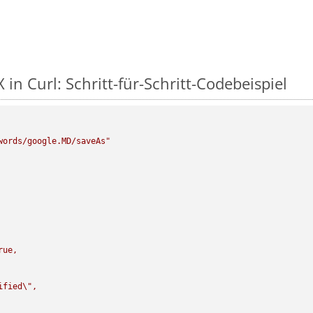
in Curl: Schritt-für-Schritt-Codebeispiel
words/google.MD/saveAs"
rue,

ified
\"
,
