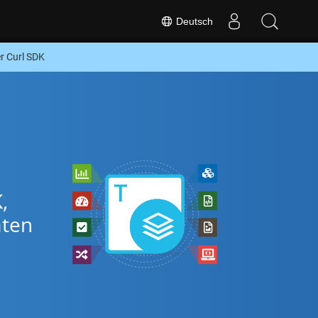
Deutsch
r Curl SDK
,
aten