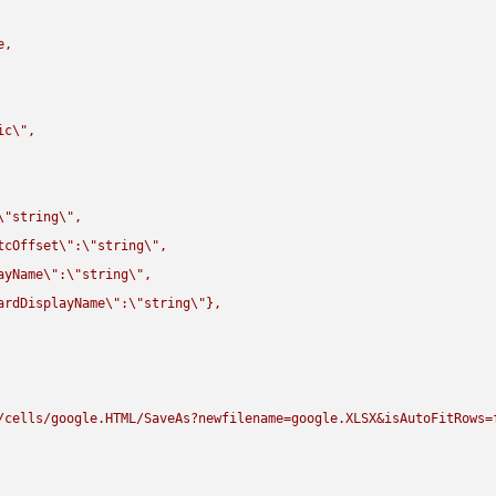
,

ic
\"
,

\"
string
\"
,

tcOffset
\"
:
\"
string
\"
,

ayName
\"
:
\"
string
\"
,

ardDisplayName
\"
:
\"
string
\"
},

/cells/google.HTML/SaveAs?newfilename=google.XLSX&isAutoFitRows=