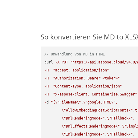
So konvertieren Sie MD to XLSX 
// Umwandlung von MD in HTML
curl 
-
X
PUT
"https://api.aspose.cloud/v4.0/
-
H
"accept: application/json"
-
H
"Authorization: Bearer <token>"
-
H
"Content-Type: application/json"
-
H
"x-aspose-client: Containerize.Swagger"
-
d 
"{
\"
FileName
\"
:
\"
google.HTML
\"
,

\"
AllowEmbeddingPostScriptFonts
\"
:t
\"
DmlRenderingMode
\"
:
\"
Fallback
\"
,

\"
DmlEffectsRenderingMode
\"
:
\"
Simpl
\"
ImlRenderingMode
\"
:
\"
Fallback
\"
,
