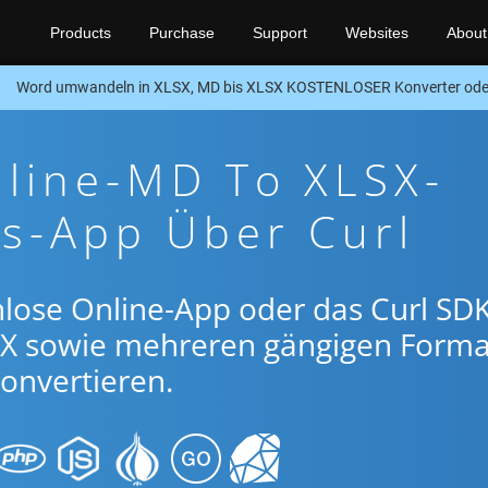
Products
Purchase
Support
Websites
About
Word umwandeln in XLSX, MD bis XLSX KOSTENLOSER Konverter ode
nline-MD To XLSX-
s-App Über Curl
lose Online-App oder das Curl SDK
X sowie mehreren gängigen Form
onvertieren.