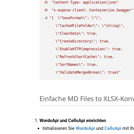
-
H
"Content-Type: application/json"
-
H
"x-aspose-client: Containerize.Swagger"
-
d 
"{  
\"
SaveFormat
\"
: 
\"
\"
,

\"
CachedFileFolder
\"
: 
\"
string
\"
,

\"
ClearData
\"
: true,  

\"
CreateDirectory
\"
: true,  

\"
EnableHTTPCompression
\"
: true,  

\"
RefreshChartCache
\"
: true,  

\"
SortNames
\"
: true,  

\"
ValidateMergedAreas
\"
: true}"
Einfache MD Files to XLSX-Kon
WordsApi und CellsApi einrichten
Initialisieren Sie
WordsApi
und
CellsApi
mit Ih