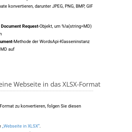
ate konvertieren, darunter JPEG, PNG, BMP, GIF
t Document Request
-Objekt, um %!a(string=MD)
n
cument
-Methode der WordsApi-Klasseninstanz
n MD auf
 eine Webseite in das XLSX-Format
ormat zu konvertieren, folgen Sie diesen
e
„Webseite in XLSX“
.