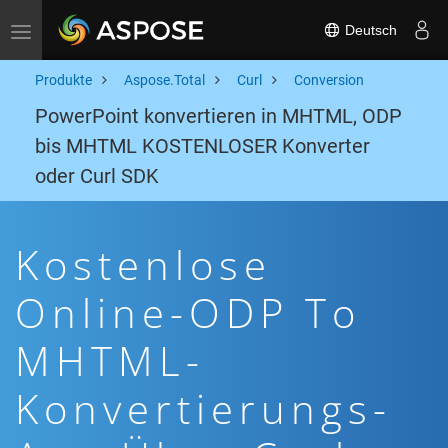
Deutsch
Toggle navigation
Produkte
Aspose.Total
Curl
Conversion
PowerPoint konvertieren in MHTML, ODP
bis MHTML KOSTENLOSER Konverter
oder Curl SDK
Kostenlose
Online-ODP To
MHTML-
Konvertierungs-