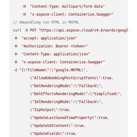
-
H
"Content-Type: multipart/form-data"
-
H
"x-aspose-client: Containerize.Swagger"
// Umwandlung von HTML in MHTML
curl 
-
X
PUT
"https://api.aspose.cloud/v4.0/words/google.H
-
H
"accept: application/json"
-
H
"Authorization: Bearer <token>"
-
H
"Content-Type: application/json"
-
H
"x-aspose-client: Containerize.Swagger"
-
d 
"{
\"
FileName
\"
:
\"
google.MHTML
\"
,

\"
AllowEmbeddingPostScriptFonts
\"
:true,

\"
DmlRenderingMode
\"
:
\"
Fallback
\"
,

\"
DmlEffectsRenderingMode
\"
:
\"
Simplified
\"
,

\"
ImlRenderingMode
\"
:
\"
Fallback
\"
,

\"
ZipOutput
\"
:true,

\"
UpdateLastSavedTimeProperty
\"
:true,

\"
UpdateSdtContent
\"
:true,

\"
UpdateFields
\"
:true,
