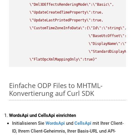
\"
Dml3DEffectsRenderingMode
\"
:
\"
Basic
\"
,

\"
UpdateCreatedTimeProperty
\"
:true,

\"
UpdateLastPrintedProperty
\"
:true,

\"
CustomTimeZoneInfoData
\"
:{
\"
Id
\"
:
\"
string
\"
,

\"
BaseUtcOffset
\"
:
\"
s
\"
DisplayName
\"
:
\"
str
\"
StandardDisplayName
\"
FlatOpcXmlMappingOnly
\"
:true}"
Einfache ODP Files to MHTML-
Konvertierung auf Curl SDK
WordsApi und CellsApi einrichten
Initialisieren Sie
WordsApi
und
CellsApi
mit Ihrer Client-
ID, Ihrem Client-Geheimnis, Ihrer Basis-URL und API-