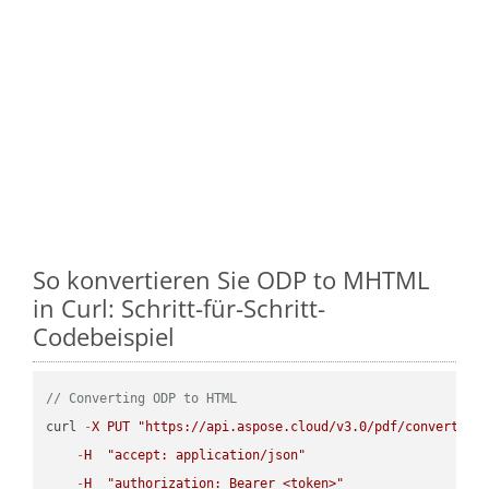
So konvertieren Sie ODP to MHTML
in Curl: Schritt-für-Schritt-
Codebeispiel
// Converting ODP to HTML
curl 
-
X
PUT
"https://api.aspose.cloud/v3.0/pdf/convert/OD
-
H
"accept: application/json"
-
H
"authorization: Bearer <token>"