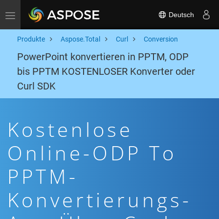
Deutsch
Toggle navigation
Produkte
Aspose.Total
Curl
Conversion
PowerPoint konvertieren in PPTM, ODP
bis PPTM KOSTENLOSER Konverter oder
Curl SDK
Kostenlose
Online-ODP To
PPTM-
Konvertierungs-