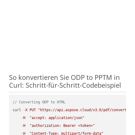
So konvertieren Sie ODP to PPTM in
Curl: Schritt-für-Schritt-Codebeispiel
// Converting ODP to HTML
curl 
-
X
PUT
"https://api.aspose.cloud/v3.0/pdf/convert/OD
-
H
"accept: application/json"
-
H
"authorization: Bearer <token>"
-
H
"Content-Type: multipart/form-data"