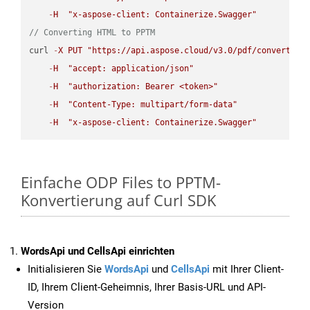
-
H
"x-aspose-client: Containerize.Swagger"
// Converting HTML to PPTM
curl 
-
X
PUT
"https://api.aspose.cloud/v3.0/pdf/convert/HT
-
H
"accept: application/json"
-
H
"authorization: Bearer <token>"
-
H
"Content-Type: multipart/form-data"
-
H
"x-aspose-client: Containerize.Swagger"
Einfache ODP Files to PPTM-
Konvertierung auf Curl SDK
WordsApi und CellsApi einrichten
Initialisieren Sie
WordsApi
und
CellsApi
mit Ihrer Client-
ID, Ihrem Client-Geheimnis, Ihrer Basis-URL und API-
Version