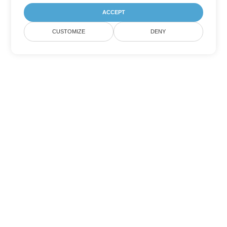
ACCEPT
CUSTOMIZE
DENY
Andere PowerPoint
Konvertierungsoptionen
Wandeln Sie ODP in DOC um
DOC:
Microsoft Word Binary Format
Wandeln Sie ODP in DOT um
DOT:
Microsoft Word Template Files
Wandeln Sie ODP in DOCX um
DOCX:
Office 2007+ Word Document