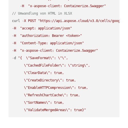
-
H
"x-aspose-client: Containerize.Swagger"
// Umwandlung von HTML in XLSX
curl 
-
X
POST
"https://api.aspose.cloud/v3.0/cells/google.
-
H
"accept: application/json"
-
H
"authorization: Bearer <token>"
-
H
"Content-Type: application/json"
-
H
"x-aspose-client: Containerize.Swagger"
-
d 
"{  
\"
SaveFormat
\"
: 
\"
\"
,

\"
CachedFileFolder
\"
: 
\"
string
\"
,

\"
ClearData
\"
: true,  

\"
CreateDirectory
\"
: true,  

\"
EnableHTTPCompression
\"
: true,  

\"
RefreshChartCache
\"
: true,  

\"
SortNames
\"
: true,  

\"
ValidateMergedAreas
\"
: true}"