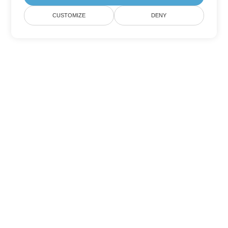
CUSTOMIZE
DENY
Andere PowerPoint
Konvertierungsoptionen
Wandeln Sie ODP in DOC um
DOC:
Microsoft Word Binary Format
Wandeln Sie ODP in DOT um
DOT:
Microsoft Word Template Files
Wandeln Sie ODP in DOCX um
DOCX:
Office 2007+ Word Document
Wandeln Sie ODP in DOCM um