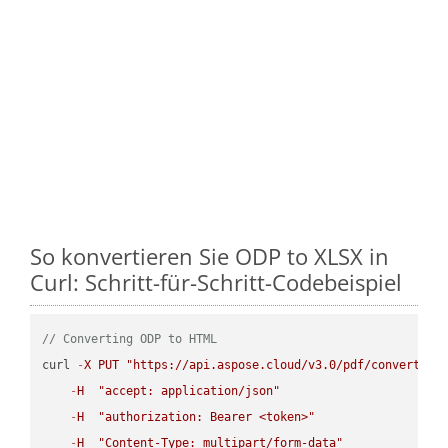
So konvertieren Sie ODP to XLSX in
Curl: Schritt-für-Schritt-Codebeispiel
// Converting ODP to HTML
curl 
-
X
PUT
"https://api.aspose.cloud/v3.0/pdf/convert/OD
-
H
"accept: application/json"
-
H
"authorization: Bearer <token>"
-
H
"Content-Type: multipart/form-data"