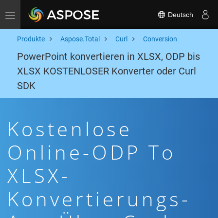
Deutsch
Toggle navigation
Produkte
Aspose.Total
Curl
Conversion
PowerPoint konvertieren in XLSX, ODP bis
XLSX KOSTENLOSER Konverter oder Curl
SDK
Kostenlose
Online-ODP To
XLSX-
Konvertierungs-