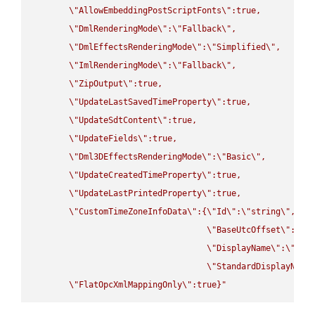
\"
AllowEmbeddingPostScriptFonts
\"
:true,

\"
DmlRenderingMode
\"
:
\"
Fallback
\"
,

\"
DmlEffectsRenderingMode
\"
:
\"
Simplified
\"
,

\"
ImlRenderingMode
\"
:
\"
Fallback
\"
,

\"
ZipOutput
\"
:true,

\"
UpdateLastSavedTimeProperty
\"
:true,

\"
UpdateSdtContent
\"
:true,

\"
UpdateFields
\"
:true,

\"
Dml3DEffectsRenderingMode
\"
:
\"
Basic
\"
,

\"
UpdateCreatedTimeProperty
\"
:true,

\"
UpdateLastPrintedProperty
\"
:true,

\"
CustomTimeZoneInfoData
\"
:{
\"
Id
\"
:
\"
string
\"
,

\"
BaseUtcOffset
\"
:
\"
s
\"
DisplayName
\"
:
\"
str
\"
StandardDisplayName
\"
FlatOpcXmlMappingOnly
\"
:true}"