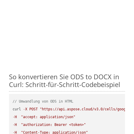
So konvertieren Sie ODS to DOCX in
Curl: Schritt-für-Schritt-Codebeispiel
// Umwandlung von ODS in HTML
curl 
-
X
POST
"https://api.aspose.cloud/v3.0/cells/google.
-
H
"accept: application/json"
-
H
"authorization: Bearer <token>"
-
H
"Content-Type: application/json"