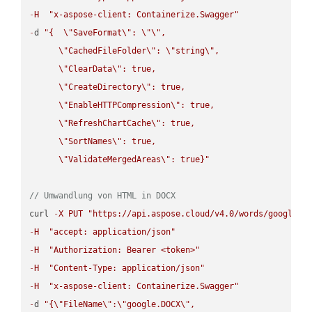
-
H
"x-aspose-client: Containerize.Swagger"
-
d 
"{  
\"
SaveFormat
\"
: 
\"
\"
,

\"
CachedFileFolder
\"
: 
\"
string
\"
,

\"
ClearData
\"
: true,  

\"
CreateDirectory
\"
: true,  

\"
EnableHTTPCompression
\"
: true,  

\"
RefreshChartCache
\"
: true,  

\"
SortNames
\"
: true,  

\"
ValidateMergedAreas
\"
: true}"
// Umwandlung von HTML in DOCX
curl 
-
X
PUT
"https://api.aspose.cloud/v4.0/words/google.H
-
H
"accept: application/json"
-
H
"Authorization: Bearer <token>"
-
H
"Content-Type: application/json"
-
H
"x-aspose-client: Containerize.Swagger"
-
d 
"{
\"
FileName
\"
:
\"
google.DOCX
\"
,
