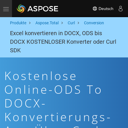
Deutsch
Toggle navigation
Produkte
Aspose.Total
Curl
Conversion
Excel konvertieren in DOCX, ODS bis
DOCX KOSTENLOSER Konverter oder Curl
SDK
Kostenlose
Online-ODS To
DOCX-
Konvertierungs-