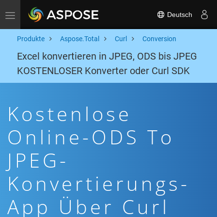
Deutsch
Toggle navigation
Produkte
Aspose.Total
Curl
Conversion
Excel konvertieren in JPEG, ODS bis JPEG
KOSTENLOSER Konverter oder Curl SDK
Kostenlose
Online-ODS To
JPEG-
Konvertierungs-
App Über Curl