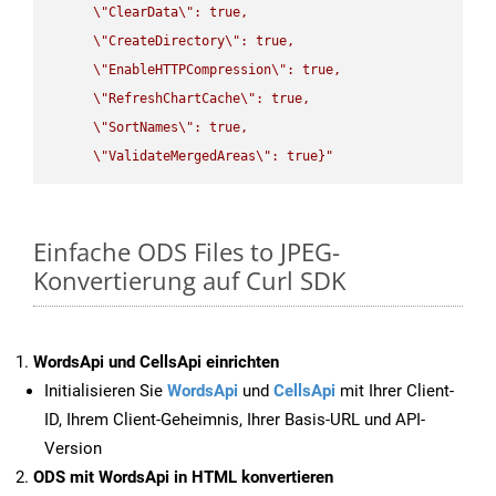
\"
ClearData
\"
: true,  

\"
CreateDirectory
\"
: true,  

\"
EnableHTTPCompression
\"
: true,  

\"
RefreshChartCache
\"
: true,  

\"
SortNames
\"
: true,  

\"
ValidateMergedAreas
\"
: true}"
Einfache ODS Files to JPEG-
Konvertierung auf Curl SDK
WordsApi und CellsApi einrichten
Initialisieren Sie
WordsApi
und
CellsApi
mit Ihrer Client-
ID, Ihrem Client-Geheimnis, Ihrer Basis-URL und API-
Version
ODS mit WordsApi in HTML konvertieren