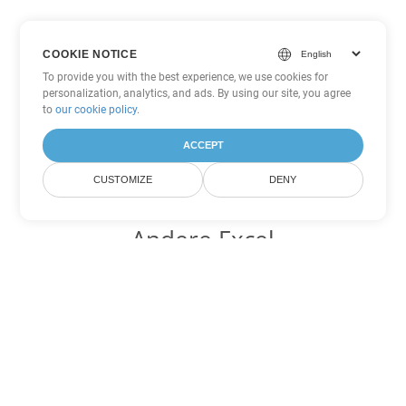
COOKIE NOTICE
To provide you with the best experience, we use cookies for
personalization, analytics, and ads. By using our site, you agree
to
our cookie policy
.
ACCEPT
CUSTOMIZE
DENY
Andere Excel
Konvertierungsoptionen
Wandeln Sie ODS in DOC um
DOC:
Microsoft Word Binary Format
Wandeln Sie ODS in DOT um