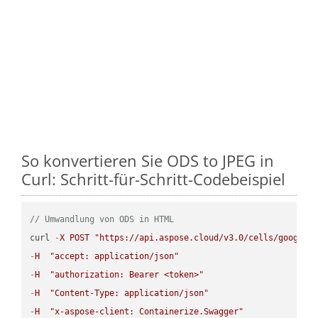
So konvertieren Sie ODS to JPEG in
Curl: Schritt-für-Schritt-Codebeispiel
// Umwandlung von ODS in HTML
curl 
-
X
POST
"https://api.aspose.cloud/v3.0/cells/google.
-
H
"accept: application/json"
-
H
"authorization: Bearer <token>"
-
H
"Content-Type: application/json"
-
H
"x-aspose-client: Containerize.Swagger"