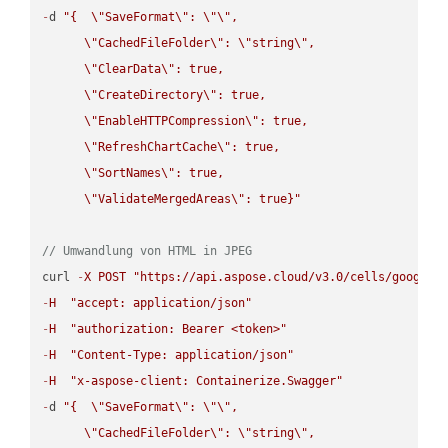
-
d 
"{  
\"
SaveFormat
\"
: 
\"
\"
,

\"
CachedFileFolder
\"
: 
\"
string
\"
,

\"
ClearData
\"
: true,  

\"
CreateDirectory
\"
: true,  

\"
EnableHTTPCompression
\"
: true,  

\"
RefreshChartCache
\"
: true,  

\"
SortNames
\"
: true,  

\"
ValidateMergedAreas
\"
: true}"
// Umwandlung von HTML in JPEG
curl 
-
X
POST
"https://api.aspose.cloud/v3.0/cells/google.
-
H
"accept: application/json"
-
H
"authorization: Bearer <token>"
-
H
"Content-Type: application/json"
-
H
"x-aspose-client: Containerize.Swagger"
-
d 
"{  
\"
SaveFormat
\"
: 
\"
\"
,

\"
CachedFileFolder
\"
: 
\"
string
\"
,
