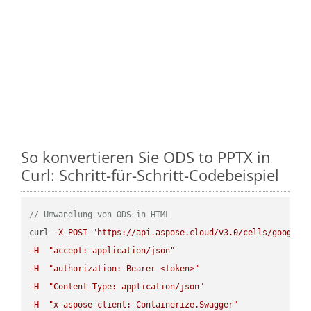
So konvertieren Sie ODS to PPTX in
Curl: Schritt-für-Schritt-Codebeispiel
// Umwandlung von ODS in HTML
curl 
-
X
POST
"https://api.aspose.cloud/v3.0/cells/google.
-
H
"accept: application/json"
-
H
"authorization: Bearer <token>"
-
H
"Content-Type: application/json"
-
H
"x-aspose-client: Containerize.Swagger"