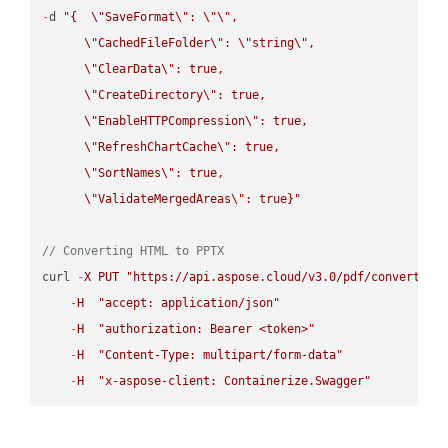
-
d 
"{  
\"
SaveFormat
\"
: 
\"
\"
,

\"
CachedFileFolder
\"
: 
\"
string
\"
,

\"
ClearData
\"
: true,  

\"
CreateDirectory
\"
: true,  

\"
EnableHTTPCompression
\"
: true,  

\"
RefreshChartCache
\"
: true,  

\"
SortNames
\"
: true,  

\"
ValidateMergedAreas
\"
: true}"
// Converting HTML to PPTX
curl 
-
X
PUT
"https://api.aspose.cloud/v3.0/pdf/convert/HT
-
H
"accept: application/json"
-
H
"authorization: Bearer <token>"
-
H
"Content-Type: multipart/form-data"
-
H
"x-aspose-client: Containerize.Swagger"