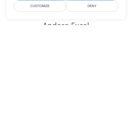
CUSTOMIZE
DENY
Andere Excel
Konvertierungsoptionen
Wandeln Sie ODS in DOC um
DOC:
Microsoft Word Binary Format
Wandeln Sie ODS in DOT um
DOT:
Microsoft Word Template Files
Wandeln Sie ODS in DOCX um
DOCX:
Office 2007+ Word Document
Wandeln Sie ODS in DOCM um
DOCM:
Microsoft Word 2007 Marco File