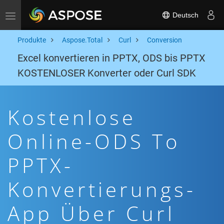
Deutsch
Toggle navigation
Produkte
Aspose.Total
Curl
Conversion
Excel konvertieren in PPTX, ODS bis PPTX
KOSTENLOSER Konverter oder Curl SDK
Kostenlose
Online-ODS To
PPTX-
Konvertierungs-
App Über Curl