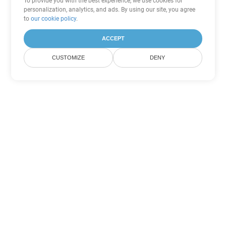
To provide you with the best experience, we use cookies for
personalization, analytics, and ads. By using our site, you agree
to
our cookie policy
.
ACCEPT
CUSTOMIZE
DENY
Andere Excel
Konvertierungsoptionen
Wandeln Sie ODS in DOC um
DOC:
Microsoft Word Binary Format
Wandeln Sie ODS in DOT um
DOT:
Microsoft Word Template Files