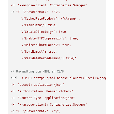
-
H
"x-aspose-client: Containerize.Swagger"
-
d 
"{  
\"
SaveFormat
\"
: 
\"
\"
,

\"
CachedFileFolder
\"
: 
\"
string
\"
,

\"
ClearData
\"
: true,  

\"
CreateDirectory
\"
: true,  

\"
EnableHTTPCompression
\"
: true,  

\"
RefreshChartCache
\"
: true,  

\"
SortNames
\"
: true,  

\"
ValidateMergedAreas
\"
: true}"
// Umwandlung von HTML in XLAM
curl 
-
X
POST
"https://api.aspose.cloud/v3.0/cells/google.
-
H
"accept: application/json"
-
H
"authorization: Bearer <token>"
-
H
"Content-Type: application/json"
-
H
"x-aspose-client: Containerize.Swagger"
-
d 
"{  
\"
SaveFormat
\"
: 
\"
\"
,
