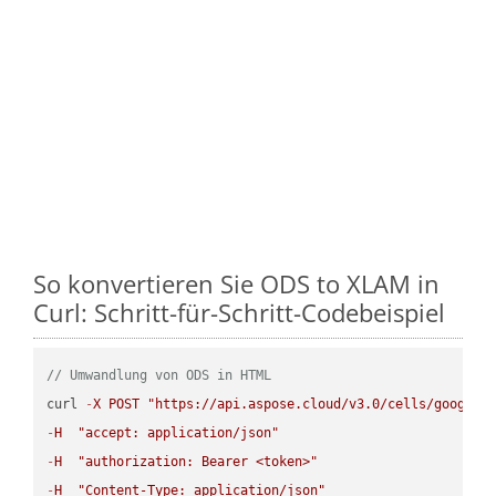
So konvertieren Sie ODS to XLAM in
Curl: Schritt-für-Schritt-Codebeispiel
// Umwandlung von ODS in HTML
curl 
-
X
POST
"https://api.aspose.cloud/v3.0/cells/google.
-
H
"accept: application/json"
-
H
"authorization: Bearer <token>"
-
H
"Content-Type: application/json"