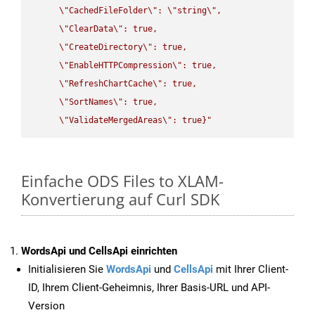
\"
CachedFileFolder
\"
: 
\"
string
\"
,

\"
ClearData
\"
: true,  

\"
CreateDirectory
\"
: true,  

\"
EnableHTTPCompression
\"
: true,  

\"
RefreshChartCache
\"
: true,  

\"
SortNames
\"
: true,  

\"
ValidateMergedAreas
\"
: true}"
Einfache ODS Files to XLAM-
Konvertierung auf Curl SDK
WordsApi und CellsApi einrichten
Initialisieren Sie
WordsApi
und
CellsApi
mit Ihrer Client-
ID, Ihrem Client-Geheimnis, Ihrer Basis-URL und API-
Version