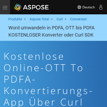
Deutsch
Toggle navigation
Produkte
Aspose.Total
Curl
Conversion
Word umwandeln in PDFA, OTT bis PDFA
KOSTENLOSER Konverter oder Curl SDK
Kostenlose
Online-OTT To
PDFA-
Konvertierungs-
App Über Curl