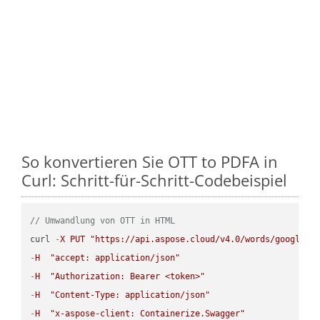
So konvertieren Sie OTT to PDFA in
Curl: Schritt-für-Schritt-Codebeispiel
// Umwandlung von OTT in HTML
curl 
-
X
PUT
"https://api.aspose.cloud/v4.0/words/google.O
-
H
"accept: application/json"
-
H
"Authorization: Bearer <token>"
-
H
"Content-Type: application/json"
-
H
"x-aspose-client: Containerize.Swagger"