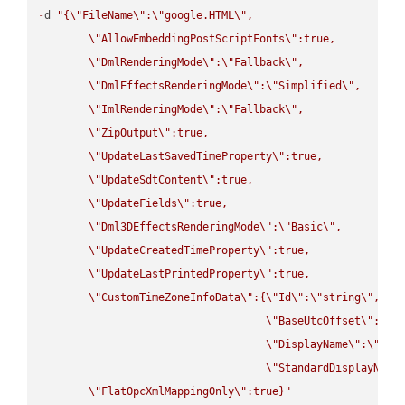
-
d 
"{
\"
FileName
\"
:
\"
google.HTML
\"
,

\"
AllowEmbeddingPostScriptFonts
\"
:true,

\"
DmlRenderingMode
\"
:
\"
Fallback
\"
,

\"
DmlEffectsRenderingMode
\"
:
\"
Simplified
\"
,

\"
ImlRenderingMode
\"
:
\"
Fallback
\"
,

\"
ZipOutput
\"
:true,

\"
UpdateLastSavedTimeProperty
\"
:true,

\"
UpdateSdtContent
\"
:true,

\"
UpdateFields
\"
:true,

\"
Dml3DEffectsRenderingMode
\"
:
\"
Basic
\"
,

\"
UpdateCreatedTimeProperty
\"
:true,

\"
UpdateLastPrintedProperty
\"
:true,

\"
CustomTimeZoneInfoData
\"
:{
\"
Id
\"
:
\"
string
\"
,

\"
BaseUtcOffset
\"
:
\"
s
\"
DisplayName
\"
:
\"
str
\"
StandardDisplayName
\"
FlatOpcXmlMappingOnly
\"
:true}"