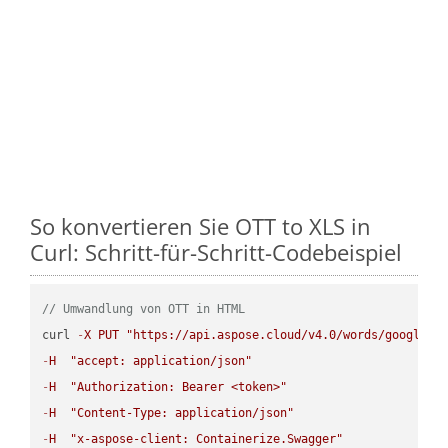
So konvertieren Sie OTT to XLS in
Curl: Schritt-für-Schritt-Codebeispiel
// Umwandlung von OTT in HTML
curl 
-
X
PUT
"https://api.aspose.cloud/v4.0/words/google.O
-
H
"accept: application/json"
-
H
"Authorization: Bearer <token>"
-
H
"Content-Type: application/json"
-
H
"x-aspose-client: Containerize.Swagger"