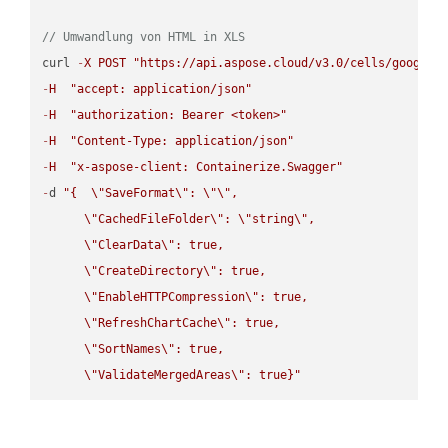
// Umwandlung von HTML in XLS
curl 
-
X
POST
"https://api.aspose.cloud/v3.0/cells/google.
-
H
"accept: application/json"
-
H
"authorization: Bearer <token>"
-
H
"Content-Type: application/json"
-
H
"x-aspose-client: Containerize.Swagger"
-
d 
"{  
\"
SaveFormat
\"
: 
\"
\"
,

\"
CachedFileFolder
\"
: 
\"
string
\"
,

\"
ClearData
\"
: true,  

\"
CreateDirectory
\"
: true,  

\"
EnableHTTPCompression
\"
: true,  

\"
RefreshChartCache
\"
: true,  

\"
SortNames
\"
: true,  

\"
ValidateMergedAreas
\"
: true}"