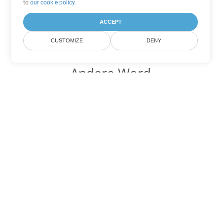
to
our cookie policy
.
ACCEPT
CUSTOMIZE
DENY
Andere Word
Konvertierungsoptionen
Wandeln Sie OTT in DOC um
DOC:
Microsoft Word Binary Format
Wandeln Sie OTT in DOT um
DOT:
Microsoft Word Template Files
Wandeln Sie OTT in DOCX um
DOCX:
Office 2007+ Word Document