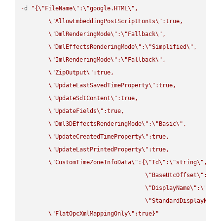
-
d 
"{
\"
FileName
\"
:
\"
google.HTML
\"
,

\"
AllowEmbeddingPostScriptFonts
\"
:true,

\"
DmlRenderingMode
\"
:
\"
Fallback
\"
,

\"
DmlEffectsRenderingMode
\"
:
\"
Simplified
\"
,

\"
ImlRenderingMode
\"
:
\"
Fallback
\"
,

\"
ZipOutput
\"
:true,

\"
UpdateLastSavedTimeProperty
\"
:true,

\"
UpdateSdtContent
\"
:true,

\"
UpdateFields
\"
:true,

\"
Dml3DEffectsRenderingMode
\"
:
\"
Basic
\"
,

\"
UpdateCreatedTimeProperty
\"
:true,

\"
UpdateLastPrintedProperty
\"
:true,

\"
CustomTimeZoneInfoData
\"
:{
\"
Id
\"
:
\"
string
\"
,

\"
BaseUtcOffset
\"
:
\"
s
\"
DisplayName
\"
:
\"
str
\"
StandardDisplayName
\"
FlatOpcXmlMappingOnly
\"
:true}"