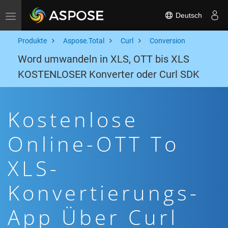
Deutsch
Toggle navigation
Produkte
Aspose.Total
Curl
Conversion
Word umwandeln in XLS, OTT bis XLS
KOSTENLOSER Konverter oder Curl SDK
Kostenlose
Online-OTT To
XLS-
Konvertierungs-
App Über Curl