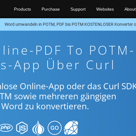
Products
Purchase
Support
Websites
About
Word umwandeln in POTM, PDF bis POTM KOSTENLOSER Konverter od
nline-PDF To POTM-
s-App Über Curl
lose Online-App oder das Curl SDK
TM sowie mehreren gängigen
Word zu konvertieren.