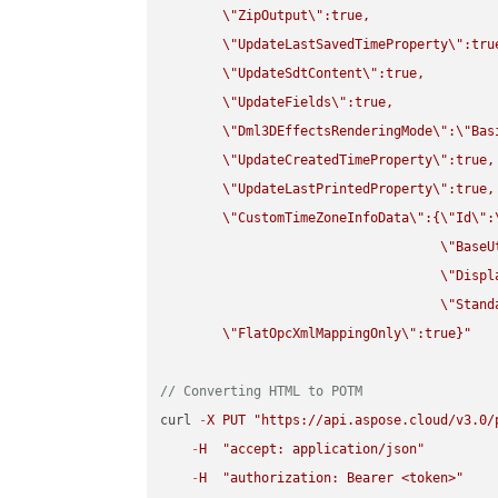
\"
ZipOutput
\"
:true,

\"
UpdateLastSavedTimeProperty
\"
:true
\"
UpdateSdtContent
\"
:true,

\"
UpdateFields
\"
:true,

\"
Dml3DEffectsRenderingMode
\"
:
\"
Bas
\"
UpdateCreatedTimeProperty
\"
:true,

\"
UpdateLastPrintedProperty
\"
:true,

\"
CustomTimeZoneInfoData
\"
:{
\"
Id
\"
:
\"
BaseU
\"
Displ
\"
Stand
\"
FlatOpcXmlMappingOnly
\"
:true}"
// Converting HTML to POTM
curl 
-
X
PUT
"https://api.aspose.cloud/v3.0/
-
H
"accept: application/json"
-
H
"authorization: Bearer <token>"