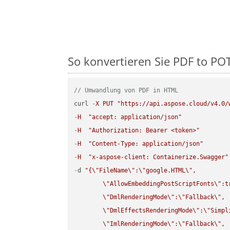
So konvertieren Sie PDF to POTM
// Umwandlung von PDF in HTML
curl 
-
X
PUT
"https://api.aspose.cloud/v4.0/
-
H
"accept: application/json"
-
H
"Authorization: Bearer <token>"
-
H
"Content-Type: application/json"
-
H
"x-aspose-client: Containerize.Swagger"
-
d 
"{
\"
FileName
\"
:
\"
google.HTML
\"
,

\"
AllowEmbeddingPostScriptFonts
\"
:t
\"
DmlRenderingMode
\"
:
\"
Fallback
\"
,

\"
DmlEffectsRenderingMode
\"
:
\"
Simpl
\"
ImlRenderingMode
\"
:
\"
Fallback
\"
,
