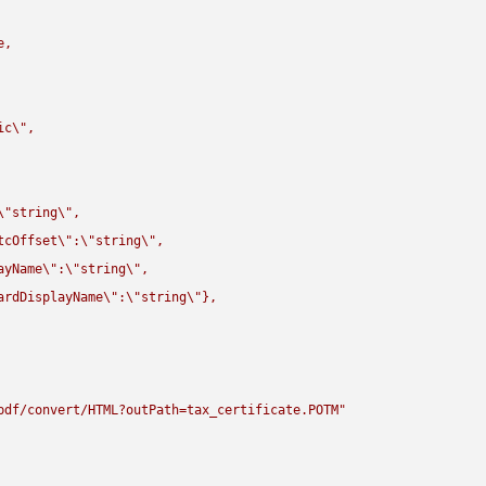
,

ic
\"
,

\"
string
\"
,

tcOffset
\"
:
\"
string
\"
,

ayName
\"
:
\"
string
\"
,

ardDisplayName
\"
:
\"
string
\"
},

pdf/convert/HTML?outPath=tax_certificate.POTM"