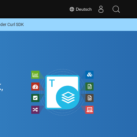
Deutsch
er Curl SDK
,