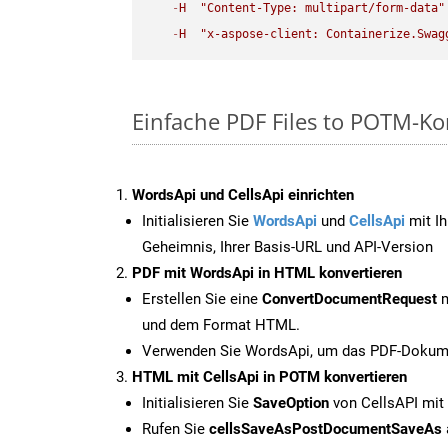
-
H
"Content-Type: multipart/form-data"
-
H
"x-aspose-client: Containerize.Swag
Einfache PDF Files to POTM-Ko
WordsApi und CellsApi einrichten
Initialisieren Sie
WordsApi
und
CellsApi
mit Ih
Geheimnis, Ihrer Basis-URL und API-Version
PDF mit WordsApi in HTML konvertieren
Erstellen Sie eine
ConvertDocumentRequest
m
und dem Format HTML.
Verwenden Sie WordsApi, um das PDF-Dokume
HTML mit CellsApi in POTM konvertieren
Initialisieren Sie
SaveOption
von CellsAPI mi
Rufen Sie
cellsSaveAsPostDocumentSaveAs