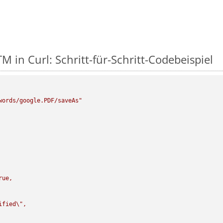
 in Curl: Schritt-für-Schritt-Codebeispiel
words/google.PDF/saveAs"
rue,

ified
\"
,
