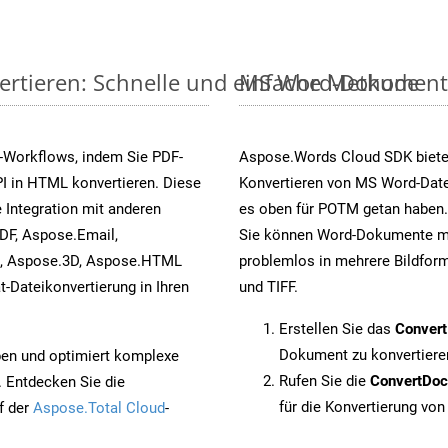
ertieren: Schnelle und einfache Methode
MS Word-Dokumente v
-Workflows, indem Sie PDF-
Aspose.Words Cloud SDK biete
I in HTML konvertieren. Diese
Konvertieren von MS Word-Datei
 Integration mit anderen
es oben für POTM getan haben.
DF, Aspose.Email,
Sie können Word-Dokumente mi
s, Aspose.3D, Aspose.HTML
problemlos in mehrere Bildform
-Dateikonvertierung in Ihren
und TIFF.
Erstellen Sie das
Conver
Dokument zu konvertiere
pen und optimiert komplexe
Rufen Sie die
ConvertDo
. Entdecken Sie die
für die Konvertierung von
f der
Aspose.Total Cloud
-