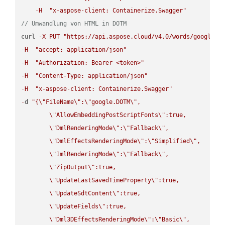
-
H
"x-aspose-client: Containerize.Swagger"
// Umwandlung von HTML in DOTM
curl 
-
X
PUT
"https://api.aspose.cloud/v4.0/words/google.H
-
H
"accept: application/json"
-
H
"Authorization: Bearer <token>"
-
H
"Content-Type: application/json"
-
H
"x-aspose-client: Containerize.Swagger"
-
d 
"{
\"
FileName
\"
:
\"
google.DOTM
\"
,

\"
AllowEmbeddingPostScriptFonts
\"
:true,

\"
DmlRenderingMode
\"
:
\"
Fallback
\"
,

\"
DmlEffectsRenderingMode
\"
:
\"
Simplified
\"
,

\"
ImlRenderingMode
\"
:
\"
Fallback
\"
,

\"
ZipOutput
\"
:true,

\"
UpdateLastSavedTimeProperty
\"
:true,

\"
UpdateSdtContent
\"
:true,

\"
UpdateFields
\"
:true,

\"
Dml3DEffectsRenderingMode
\"
:
\"
Basic
\"
,
