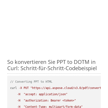
So konvertieren Sie PPT to DOTM in
Curl: Schritt-für-Schritt-Codebeispiel
// Converting PPT to HTML
curl 
-
X
PUT
"https://api.aspose.cloud/v3.0/pdf/convert/PP
-
H
"accept: application/json"
-
H
"authorization: Bearer <token>"
-
H
"Content-Type: multipart/form-data"