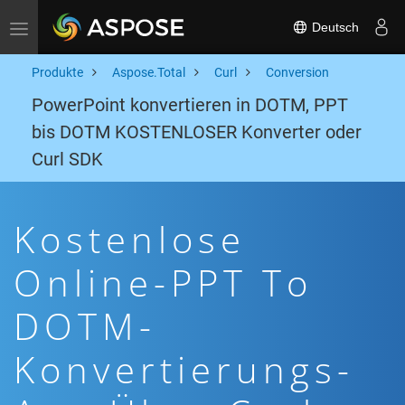
Deutsch
Toggle navigation
Produkte
Aspose.Total
Curl
Conversion
PowerPoint konvertieren in DOTM, PPT
bis DOTM KOSTENLOSER Konverter oder
Curl SDK
Kostenlose
Online-PPT To
DOTM-
Konvertierungs-