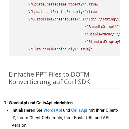
\"
UpdateCreatedTimeProperty
\"
:true,

\"
UpdateLastPrintedProperty
\"
:true,

\"
CustomTimeZoneInfoData
\"
:{
\"
Id
\"
:
\"
string
\"
,

\"
BaseUtcOffset
\"
:
\"
s
\"
DisplayName
\"
:
\"
str
\"
StandardDisplayName
\"
FlatOpcXmlMappingOnly
\"
:true}"
Einfache PPT Files to DOTM-
Konvertierung auf Curl SDK
WordsApi und CellsApi einrichten
Initialisieren Sie
WordsApi
und
CellsApi
mit Ihrer Client-
ID, Ihrem Client-Geheimnis, Ihrer Basis-URL und API-
Version