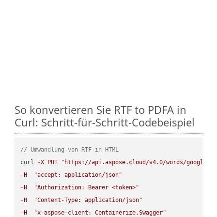
So konvertieren Sie RTF to PDFA in
Curl: Schritt-für-Schritt-Codebeispiel
// Umwandlung von RTF in HTML
curl 
-
X
PUT
"https://api.aspose.cloud/v4.0/words/google.R
-
H
"accept: application/json"
-
H
"Authorization: Bearer <token>"
-
H
"Content-Type: application/json"
-
H
"x-aspose-client: Containerize.Swagger"