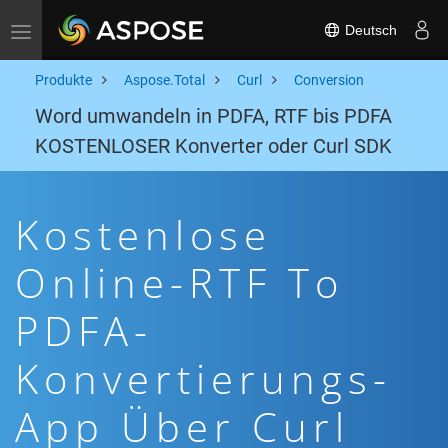
Deutsch
Toggle navigation
Produkte
Aspose.Total
Curl
Conversion
Word umwandeln in PDFA, RTF bis PDFA
KOSTENLOSER Konverter oder Curl SDK
Kostenlose
Online-RTF To
PDFA-
Konvertierungs-
App Über Curl