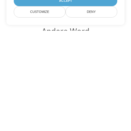
ACCEPT
CUSTOMIZE
DENY
Andere Word
Konvertierungsoptionen
Wandeln Sie RTF in DOC um
DOC:
Microsoft Word Binary Format
Wandeln Sie RTF in DOT um
DOT:
Microsoft Word Template Files
Wandeln Sie RTF in DOCX um
DOCX:
Office 2007+ Word Document
Wandeln Sie RTF in DOCM um