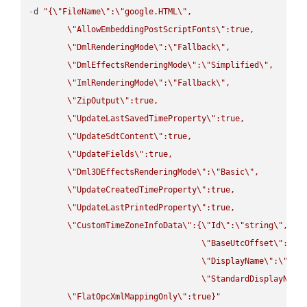
-
d 
"{
\"
FileName
\"
:
\"
google.HTML
\"
,

\"
AllowEmbeddingPostScriptFonts
\"
:true,

\"
DmlRenderingMode
\"
:
\"
Fallback
\"
,

\"
DmlEffectsRenderingMode
\"
:
\"
Simplified
\"
,

\"
ImlRenderingMode
\"
:
\"
Fallback
\"
,

\"
ZipOutput
\"
:true,

\"
UpdateLastSavedTimeProperty
\"
:true,

\"
UpdateSdtContent
\"
:true,

\"
UpdateFields
\"
:true,

\"
Dml3DEffectsRenderingMode
\"
:
\"
Basic
\"
,

\"
UpdateCreatedTimeProperty
\"
:true,

\"
UpdateLastPrintedProperty
\"
:true,

\"
CustomTimeZoneInfoData
\"
:{
\"
Id
\"
:
\"
string
\"
,

\"
BaseUtcOffset
\"
:
\"
s
\"
DisplayName
\"
:
\"
str
\"
StandardDisplayName
\"
FlatOpcXmlMappingOnly
\"
:true}"