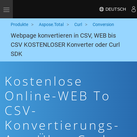
DEUTSCH
Toggle navigation
Produkte
Aspose.Total
Curl
Conversion
Webpage konvertieren in CSV, WEB bis
CSV KOSTENLOSER Konverter oder Curl
SDK
Kostenlose
Online-WEB To
CSV-
Konvertierungs-