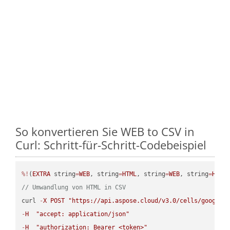
So konvertieren Sie WEB to CSV in
Curl: Schritt-für-Schritt-Codebeispiel
%!
(
EXTRA
 string
=
WEB
, string
=
HTML
, string
=
WEB
, string
=
HTML
// Umwandlung von HTML in CSV
curl 
-
X
POST
"https://api.aspose.cloud/v3.0/cells/google.
-
H
"accept: application/json"
-
H
"authorization: Bearer <token>"