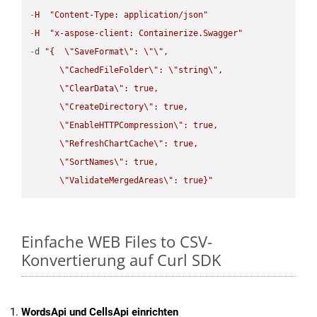
-
H
"Content-Type: application/json"
-
H
"x-aspose-client: Containerize.Swagger"
-
d 
"{  
\"
SaveFormat
\"
: 
\"
\"
,

\"
CachedFileFolder
\"
: 
\"
string
\"
,

\"
ClearData
\"
: true,  

\"
CreateDirectory
\"
: true,  

\"
EnableHTTPCompression
\"
: true,  

\"
RefreshChartCache
\"
: true,  

\"
SortNames
\"
: true,  

\"
ValidateMergedAreas
\"
: true}"
Einfache WEB Files to CSV-
Konvertierung auf Curl SDK
WordsApi und CellsApi einrichten