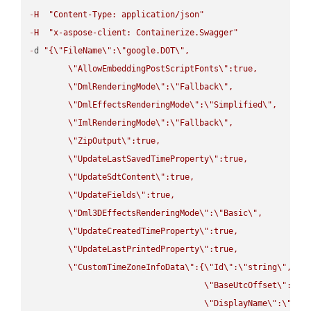
-
H
"Content-Type: application/json"
-
H
"x-aspose-client: Containerize.Swagger"
-
d 
"{
\"
FileName
\"
:
\"
google.DOT
\"
,

\"
AllowEmbeddingPostScriptFonts
\"
:true,

\"
DmlRenderingMode
\"
:
\"
Fallback
\"
,

\"
DmlEffectsRenderingMode
\"
:
\"
Simplified
\"
,

\"
ImlRenderingMode
\"
:
\"
Fallback
\"
,

\"
ZipOutput
\"
:true,

\"
UpdateLastSavedTimeProperty
\"
:true,

\"
UpdateSdtContent
\"
:true,

\"
UpdateFields
\"
:true,

\"
Dml3DEffectsRenderingMode
\"
:
\"
Basic
\"
,

\"
UpdateCreatedTimeProperty
\"
:true,

\"
UpdateLastPrintedProperty
\"
:true,

\"
CustomTimeZoneInfoData
\"
:{
\"
Id
\"
:
\"
string
\"
,

\"
BaseUtcOffset
\"
:
\"
s
\"
DisplayName
\"
:
\"
str