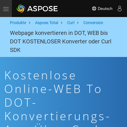
Deutsch
Toggle navigation
Produkte
Aspose.Total
Curl
Conversion
Webpage konvertieren in DOT, WEB bis
DOT KOSTENLOSER Konverter oder Curl
SDK
Kostenlose
Online-WEB To
DOT-
Konvertierungs-