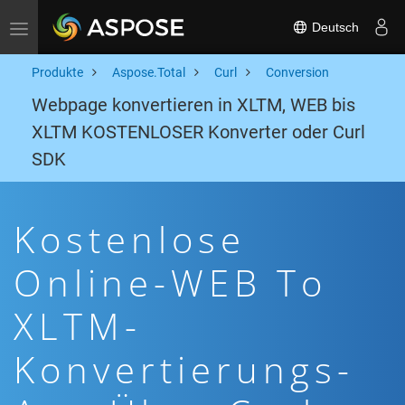
Deutsch
Toggle navigation
Produkte
Aspose.Total
Curl
Conversion
Webpage konvertieren in XLTM, WEB bis
XLTM KOSTENLOSER Konverter oder Curl
SDK
Kostenlose
Online-WEB To
XLTM-
Konvertierungs-