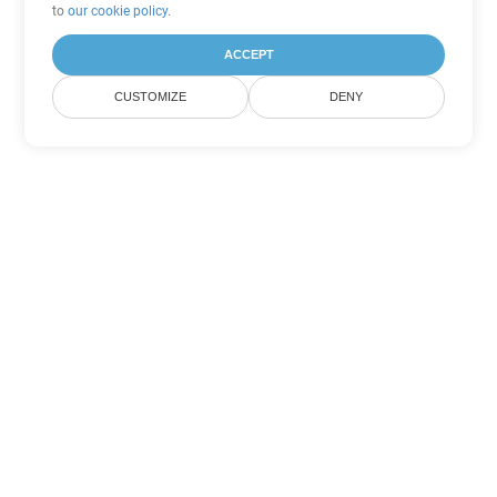
to
our cookie policy
.
ACCEPT
CUSTOMIZE
DENY
Andere PDF
Konvertierungsoptionen
Wandeln Sie WEB in DOC um
DOC:
Microsoft Word Binary Format
Wandeln Sie WEB in DOT um
DOT:
Microsoft Word Template Files
Wandeln Sie WEB in DOCX um