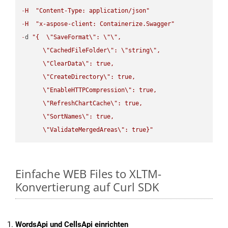
-
H
"Content-Type: application/json"
-
H
"x-aspose-client: Containerize.Swagger"
-
d 
"{  
\"
SaveFormat
\"
: 
\"
\"
,

\"
CachedFileFolder
\"
: 
\"
string
\"
,

\"
ClearData
\"
: true,  

\"
CreateDirectory
\"
: true,  

\"
EnableHTTPCompression
\"
: true,  

\"
RefreshChartCache
\"
: true,  

\"
SortNames
\"
: true,  

\"
ValidateMergedAreas
\"
: true}"
Einfache WEB Files to XLTM-
Konvertierung auf Curl SDK
WordsApi und CellsApi einrichten