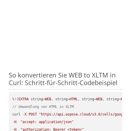
So konvertieren Sie WEB to XLTM in
Curl: Schritt-für-Schritt-Codebeispiel
%!
(
EXTRA
 string
=
WEB
, string
=
HTML
, string
=
WEB
, string
=
HTML
// Umwandlung von HTML in XLTM
curl 
-
X
POST
"https://api.aspose.cloud/v3.0/cells/google.
-
H
"accept: application/json"
-
H
"authorization: Bearer <token>"