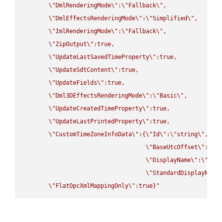
\"
DmlRenderingMode
\"
:
\"
Fallback
\"
,

\"
DmlEffectsRenderingMode
\"
:
\"
Simplified
\"
,

\"
ImlRenderingMode
\"
:
\"
Fallback
\"
,

\"
ZipOutput
\"
:true,

\"
UpdateLastSavedTimeProperty
\"
:true,

\"
UpdateSdtContent
\"
:true,

\"
UpdateFields
\"
:true,

\"
Dml3DEffectsRenderingMode
\"
:
\"
Basic
\"
,

\"
UpdateCreatedTimeProperty
\"
:true,

\"
UpdateLastPrintedProperty
\"
:true,

\"
CustomTimeZoneInfoData
\"
:{
\"
Id
\"
:
\"
string
\"
,

\"
BaseUtcOffset
\"
:
\"
s
\"
DisplayName
\"
:
\"
str
\"
StandardDisplayName
\"
FlatOpcXmlMappingOnly
\"
:true}"