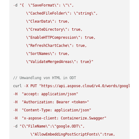
-
d 
"{  
\"
SaveFormat
\"
: 
\"
\"
,

\"
CachedFileFolder
\"
: 
\"
string
\"
,

\"
ClearData
\"
: true,  

\"
CreateDirectory
\"
: true,  

\"
EnableHTTPCompression
\"
: true,  

\"
RefreshChartCache
\"
: true,  

\"
SortNames
\"
: true,  

\"
ValidateMergedAreas
\"
: true}"
// Umwandlung von HTML in ODT
curl 
-
X
PUT
"https://api.aspose.cloud/v4.0/words/google.H
-
H
"accept: application/json"
-
H
"Authorization: Bearer <token>"
-
H
"Content-Type: application/json"
-
H
"x-aspose-client: Containerize.Swagger"
-
d 
"{
\"
FileName
\"
:
\"
google.ODT
\"
,

\"
AllowEmbeddingPostScriptFonts
\"
:true,
