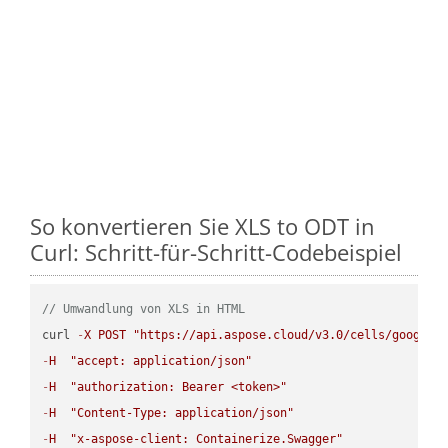
So konvertieren Sie XLS to ODT in
Curl: Schritt-für-Schritt-Codebeispiel
// Umwandlung von XLS in HTML
curl 
-
X
POST
"https://api.aspose.cloud/v3.0/cells/google.
-
H
"accept: application/json"
-
H
"authorization: Bearer <token>"
-
H
"Content-Type: application/json"
-
H
"x-aspose-client: Containerize.Swagger"