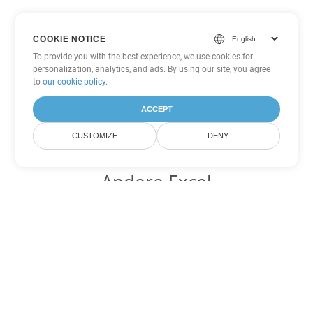
COOKIE NOTICE
To provide you with the best experience, we use cookies for
personalization, analytics, and ads. By using our site, you agree
to
our cookie policy
.
ACCEPT
CUSTOMIZE
DENY
Andere Excel
Konvertierungsoptionen
Wandeln Sie XLS in DOC um
DOC:
Microsoft Word Binary Format
Wandeln Sie XLS in DOT um