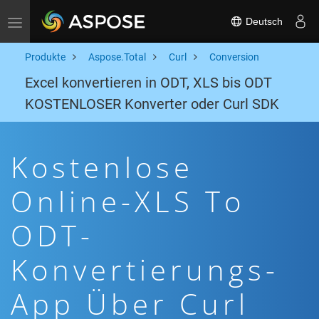
Deutsch
Toggle navigation
Produkte
Aspose.Total
Curl
Conversion
Excel konvertieren in ODT, XLS bis ODT
KOSTENLOSER Konverter oder Curl SDK
Kostenlose
Online-XLS To
ODT-
Konvertierungs-
App Über Curl