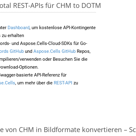
Total REST-APIs für CHM to DOTM
nter
Dashboard
, um kostenlose API-Kontingente
 zu erhalten
ords- und Aspose.Cells-Cloud-SDKs für Go-
ords GitHub
und
Aspose.Cells GitHub
Repos,
mpilieren/verwenden oder Besuchen Sie die
 Download-Optionen.
Swagger-basierte API-Referenz für
e.Cells
, um mehr über die
REST-API
zu
on CHM in Bildformate konvertieren – Schr