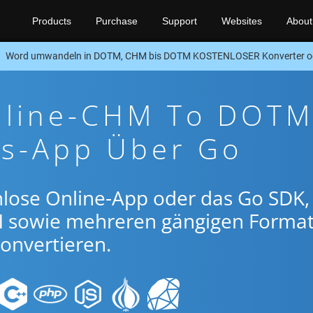
Products
Purchase
Support
Websites
About
Word umwandeln in DOTM, CHM bis DOTM KOSTENLOSER Konverter o
nline-CHM To DOTM
gs-App Über Go
nlose Online-App oder das Go SDK
 sowie mehreren gängigen Forma
onvertieren.