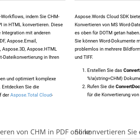
s-Workflows, indem Sie CHM-
Aspose.Words Cloud SDK biete
I in HTML konvertieren. Diese
Konvertieren von MS Word-Datei
 Integration mit anderen
es oben für DOTM getan haben.
DF, Aspose.Email,
Sie können Word-Dokumente mi
s, Aspose.3D, Aspose.HTML
problemlos in mehrere Bildform
-Dateikonvertierung in Ihren
und TIFF.
Erstellen Sie das
Conver
%!a(string=CHM) Dokumen
pen und optimiert komplexe
Rufen Sie die
ConvertDo
. Entdecken Sie die
für die Konvertierung vo
f der
Aspose.Total Cloud
-
ieren von CHM in PDF online
So konvertieren Sie