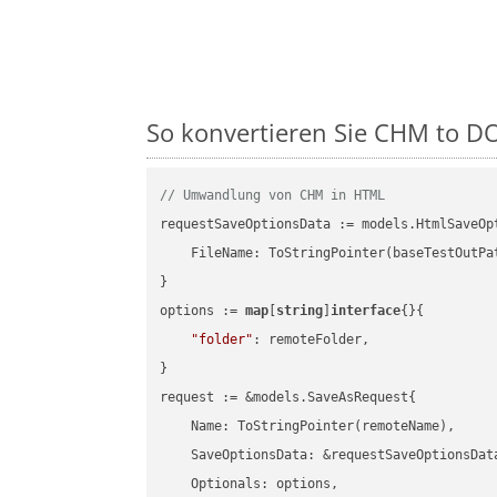
So konvertieren Sie CHM to DOT
// Umwandlung von CHM in HTML
requestSaveOptionsData := models.HtmlSaveOpt
    FileName: ToStringPointer(baseTestOutPa
}

options := 
map
[
string
]
interface
{}{

"folder"
: remoteFolder,

}

request := &models.SaveAsRequest{

    Name: ToStringPointer(remoteName),

    SaveOptionsData: &requestSaveOptionsData
    Optionals: options,
