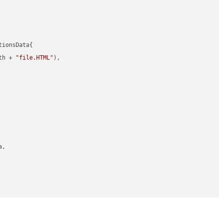
ionsData{

th + 
"file.HTML"
),

,
