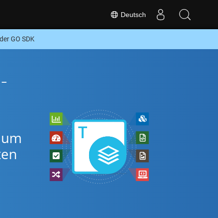
Deutsch
der GO SDK
-
, um
ten