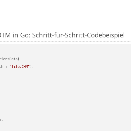
M in Go: Schritt-für-Schritt-Codebeispiel
ionsData{

th + 
"file.CHM"
),

,
