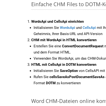
Einfache CHM Files to DOTM-K
WordsApi und CellsApi einrichten
Initialisieren Sie
WordsApi
und
CellsApi
mit Ih
Geheimnis, Ihrer Basis-URL und API-Version
CHM mit WordsApi in HTML konvertieren
Erstellen Sie eine
ConvertDocumentRequest
m
und dem Format HTML.
Verwenden Sie WordsApi, um das CHM-Dokume
HTML mit CellsApi in DOTM konvertieren
Initialisieren Sie
SaveOption
von CellsAPI mi
Rufen Sie
cellsSaveAsPostDocumentSaveAs
Format
DOTM
zu konvertieren
Word CHM-Dateien online konv