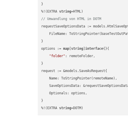
}

%!(EXTRA 
string
// Umwandlung von HTML in DOTM
requestSaveOptionsData := models.HtmlSaveOpt
    FileName: ToStringPointer(baseTestOutPa
}

options := 
map
[
string
]
interface
{}{

"folder"
: remoteFolder,

}

request := &models.SaveAsRequest{

    Name: ToStringPointer(remoteName),

    SaveOptionsData: &requestSaveOptionsData
    Optionals: options,

}

%!(EXTRA 
string
=DOTM)