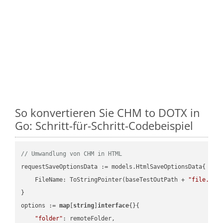
So konvertieren Sie CHM to DOTX in
Go: Schritt-für-Schritt-Codebeispiel
// Umwandlung von CHM in HTML
requestSaveOptionsData := models.HtmlSaveOptionsData{

    FileName: ToStringPointer(baseTestOutPath + 
"file.CHM
}

options := 
map
[
string
]
interface
{}{

"folder"
: remoteFolder,
