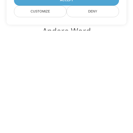
ACCEPT
CUSTOMIZE
DENY
Andere Word
Konvertierungsoptionen
Wandeln Sie CHM in DOC um
DOC:
Microsoft Word Binary Format
Wandeln Sie CHM in DOT um
DOT:
Microsoft Word Template Files
Wandeln Sie CHM in DOCX um
DOCX:
Office 2007+ Word Document
Wandeln Sie CHM in DOCM um