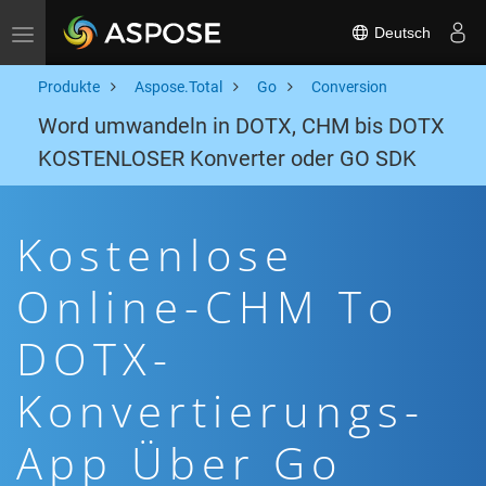
Deutsch
Toggle navigation
Produkte
Aspose.Total
Go
Conversion
Word umwandeln in DOTX, CHM bis DOTX
KOSTENLOSER Konverter oder GO SDK
Kostenlose
Online-CHM To
DOTX-
Konvertierungs-
App Über Go