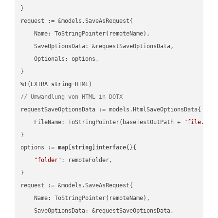
}

request := &models.SaveAsRequest{

    Name: ToStringPointer(remoteName),

    SaveOptionsData: &requestSaveOptionsData,

    Optionals: options,

}

%!(EXTRA 
string
// Umwandlung von HTML in DOTX
requestSaveOptionsData := models.HtmlSaveOptionsData{

    FileName: ToStringPointer(baseTestOutPath + 
"file.HTM
}

options := 
map
[
string
]
interface
{}{

"folder"
: remoteFolder,

}

request := &models.SaveAsRequest{

    Name: ToStringPointer(remoteName),

    SaveOptionsData: &requestSaveOptionsData,
