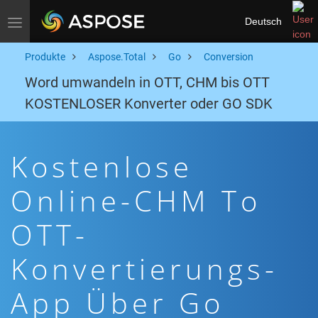
Deutsch
Toggle navigation
Produkte
Aspose.Total
Go
Conversion
Word umwandeln in OTT, CHM bis OTT
KOSTENLOSER Konverter oder GO SDK
Kostenlose
Online-CHM To
OTT-
Konvertierungs-
App Über Go