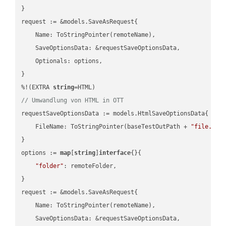
}

request := &models.SaveAsRequest{

    Name: ToStringPointer(remoteName),

    SaveOptionsData: &requestSaveOptionsData,

    Optionals: options,

}

%!(EXTRA 
string
// Umwandlung von HTML in OTT
requestSaveOptionsData := models.HtmlSaveOptionsData{

    FileName: ToStringPointer(baseTestOutPath + 
"file.HTM
}

options := 
map
[
string
]
interface
{}{

"folder"
: remoteFolder,

}

request := &models.SaveAsRequest{

    Name: ToStringPointer(remoteName),

    SaveOptionsData: &requestSaveOptionsData,
