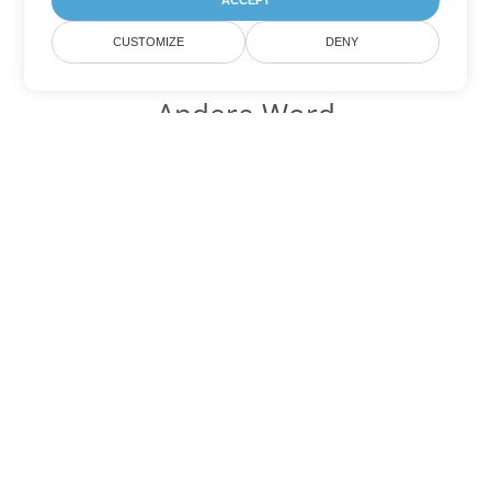
ACCEPT
CUSTOMIZE
DENY
Andere Word
Konvertierungsoptionen
Wandeln Sie CHM in DOC um
DOC:
Microsoft Word Binary Format
Wandeln Sie CHM in DOT um
DOT:
Microsoft Word Template Files
Wandeln Sie CHM in DOCX um
DOCX:
Office 2007+ Word Document
Wandeln Sie CHM in DOCM um