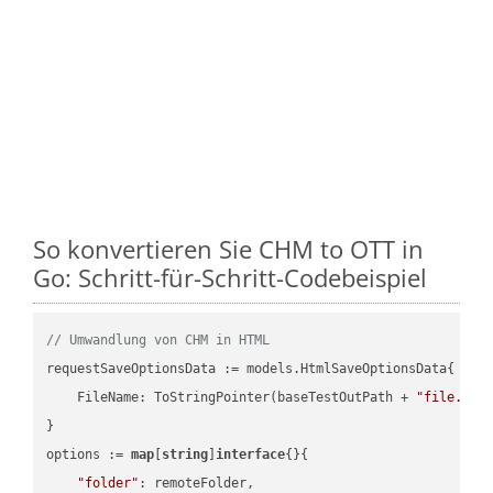
So konvertieren Sie CHM to OTT in
Go: Schritt-für-Schritt-Codebeispiel
// Umwandlung von CHM in HTML
requestSaveOptionsData := models.HtmlSaveOptionsData{

    FileName: ToStringPointer(baseTestOutPath + 
"file.CHM
}

options := 
map
[
string
]
interface
{}{

"folder"
: remoteFolder,
