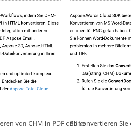
s-Workflows, indem Sie CHM-
Aspose.Words Cloud SDK biete
I in HTML konvertieren. Diese
Konvertieren von MS Word-Datei
 Integration mit anderen
es oben für PNG getan haben. O
DF, Aspose.Email,
Sie können Word-Dokumente mi
s, Aspose.3D, Aspose.HTML
problemlos in mehrere Bildform
-Dateikonvertierung in Ihren
und TIFF.
Erstellen Sie das
Conver
%!a(string=CHM) Dokumen
pen und optimiert komplexe
Rufen Sie die
ConvertDo
. Entdecken Sie die
für die Konvertierung vo
f der
Aspose.Total Cloud
-
ieren von CHM in PDF online
So konvertieren Sie