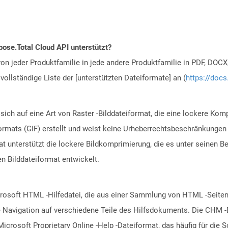
ose.Total Cloud API unterstützt?
n jeder Produktfamilie in jede andere Produktfamilie in PDF, DOCX
vollständige Liste der [unterstützten Dateiformate] an (
https://docs
 sich auf eine Art von Raster -Bilddateiformat, die eine lockere K
ormats (GIF) erstellt und weist keine Urheberrechtsbeschränkungen
 unterstützt die lockere Bildkomprimierung, die es unter seinen Ben
n Bilddateiformat entwickelt.
osoft HTML -Hilfedatei, die aus einer Sammlung von HTML -Seiten b
ie Navigation auf verschiedene Teile des Hilfsdokuments. Die CHM 
icrosoft Proprietary Online -Help -Dateiformat, das häufig für die