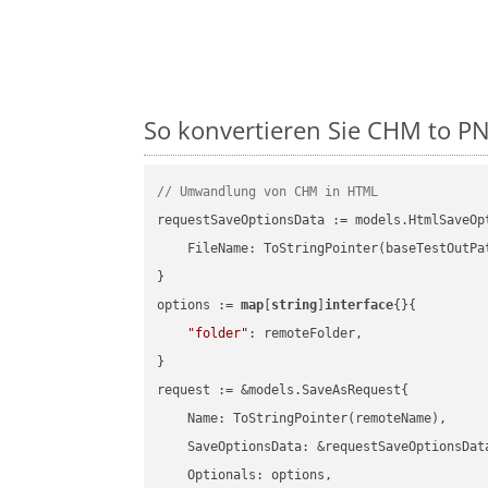
So konvertieren Sie CHM to PNG
// Umwandlung von CHM in HTML
requestSaveOptionsData := models.HtmlSaveOpt
    FileName: ToStringPointer(baseTestOutPa
}

options := 
map
[
string
]
interface
{}{

"folder"
: remoteFolder,

}

request := &models.SaveAsRequest{

    Name: ToStringPointer(remoteName),

    SaveOptionsData: &requestSaveOptionsData
    Optionals: options,
