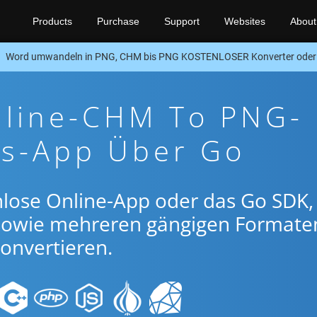
Products
Purchase
Support
Websites
About
Word umwandeln in PNG, CHM bis PNG KOSTENLOSER Konverter ode
nline-CHM To PNG-
gs-App Über Go
nlose Online-App oder das Go SDK
owie mehreren gängigen Formate
onvertieren.