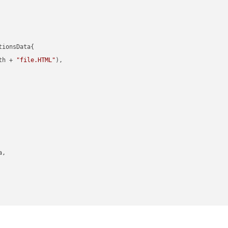
ionsData{

th + 
"file.HTML"
),

,
