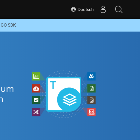
Deutsch
r GO SDK
, um
n