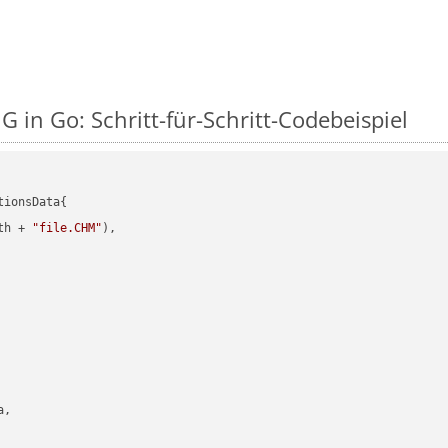
 in Go: Schritt-für-Schritt-Codebeispiel
ionsData{

th + 
"file.CHM"
),

,
