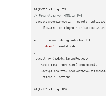
}

%!(EXTRA 
string
// Umwandlung von HTML in PNG
requestSaveOptionsData := models.HtmlSaveOpt
    FileName: ToStringPointer(baseTestOutPa
}

options := 
map
[
string
]
interface
{}{

"folder"
: remoteFolder,

}

request := &models.SaveAsRequest{

    Name: ToStringPointer(remoteName),

    SaveOptionsData: &requestSaveOptionsData
    Optionals: options,

}

%!(EXTRA 
string
=PNG)