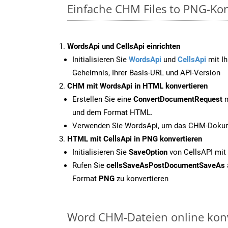
Einfache CHM Files to PNG-Ko
WordsApi und CellsApi einrichten
Initialisieren Sie
WordsApi
und
CellsApi
mit Ih
Geheimnis, Ihrer Basis-URL und API-Version
CHM mit WordsApi in HTML konvertieren
Erstellen Sie eine
ConvertDocumentRequest
m
und dem Format HTML.
Verwenden Sie WordsApi, um das CHM-Dokume
HTML mit CellsApi in PNG konvertieren
Initialisieren Sie
SaveOption
von CellsAPI mit
Rufen Sie
cellsSaveAsPostDocumentSaveAs
Format
PNG
zu konvertieren
Word CHM-Dateien online konv