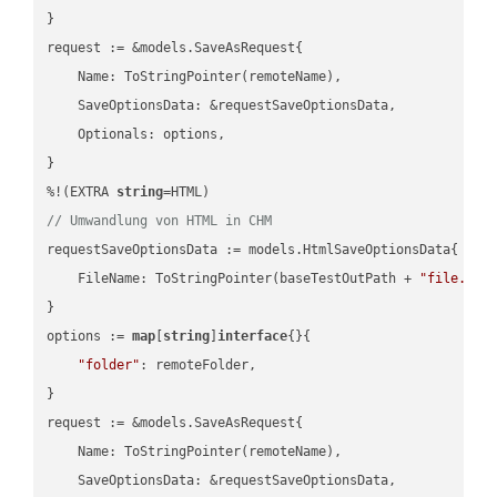
}

request := &models.SaveAsRequest{

    Name: ToStringPointer(remoteName),

    SaveOptionsData: &requestSaveOptionsData,

    Optionals: options,

}

%!(EXTRA 
string
// Umwandlung von HTML in CHM
requestSaveOptionsData := models.HtmlSaveOptionsData{

    FileName: ToStringPointer(baseTestOutPath + 
"file.HTM
}

options := 
map
[
string
]
interface
{}{

"folder"
: remoteFolder,

}

request := &models.SaveAsRequest{

    Name: ToStringPointer(remoteName),

    SaveOptionsData: &requestSaveOptionsData,
