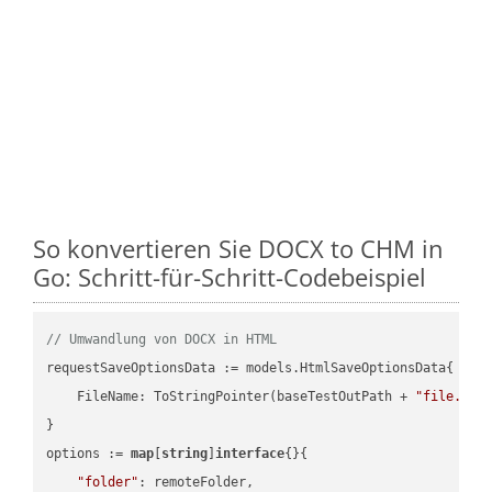
So konvertieren Sie DOCX to CHM in
Go: Schritt-für-Schritt-Codebeispiel
// Umwandlung von DOCX in HTML
requestSaveOptionsData := models.HtmlSaveOptionsData{

    FileName: ToStringPointer(baseTestOutPath + 
"file.DOC
}

options := 
map
[
string
]
interface
{}{

"folder"
: remoteFolder,
