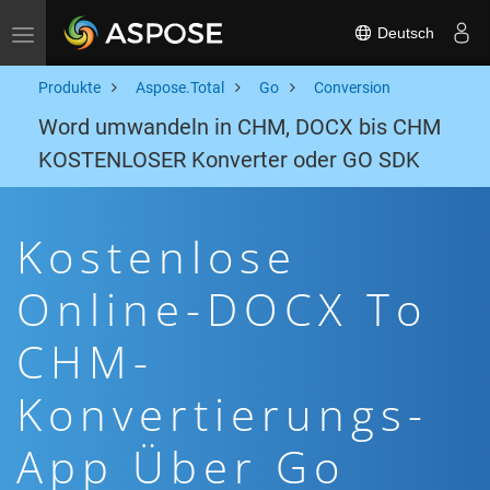
Deutsch
Toggle navigation
Produkte
Aspose.Total
Go
Conversion
Word umwandeln in CHM, DOCX bis CHM
KOSTENLOSER Konverter oder GO SDK
Kostenlose
Online-DOCX To
CHM-
Konvertierungs-
App Über Go