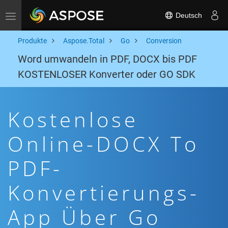
Deutsch
Toggle navigation
Produkte
Aspose.Total
Go
Conversion
Word umwandeln in PDF, DOCX bis PDF
KOSTENLOSER Konverter oder GO SDK
Kostenlose
Online-DOCX To
PDF-
Konvertierungs-
App Über Go