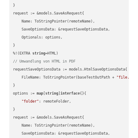
}

request := &models.SaveAsRequest{

    Name: ToStringPointer(remoteName),

    SaveOptionsData: &requestSaveOptionsData,

    Optionals: options,

}

%!(EXTRA 
string
// Umwandlung von HTML in PDF
requestSaveOptionsData := models.HtmlSaveOptionsData{

    FileName: ToStringPointer(baseTestOutPath + 
"file.HTM
}

options := 
map
[
string
]
interface
{}{

"folder"
: remoteFolder,

}

request := &models.SaveAsRequest{

    Name: ToStringPointer(remoteName),

    SaveOptionsData: &requestSaveOptionsData,
