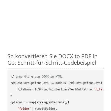
So konvertieren Sie DOCX to PDF in
Go: Schritt-für-Schritt-Codebeispiel
// Umwandlung von DOCX in HTML
requestSaveOptionsData := models.HtmlSaveOptionsData{

    FileName: ToStringPointer(baseTestOutPath + 
"file.DOC
}

options := 
map
[
string
]
interface
{}{

"folder"
: remoteFolder,
