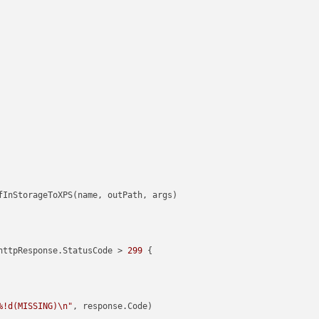
httpResponse.StatusCode > 
299
 {

%!d(MISSING)\n"
, response.Code)
