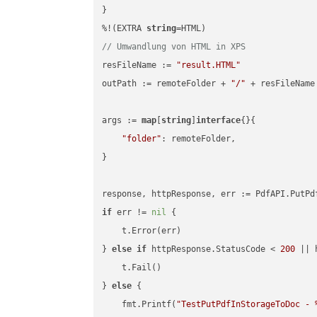
}

%!(EXTRA 
string
// Umwandlung von HTML in XPS
resFileName := 
"result.HTML"
outPath := remoteFolder + 
"/"
 + resFileName

args := 
map
[
string
]
interface
{}{

"folder"
: remoteFolder,

}

if
 err != 
nil
 {

    t.Error(err)

} 
else
if
 httpResponse.StatusCode < 
200
 || 
    t.Fail()

} 
else
 {

    fmt.Printf(
"TestPutPdfInStorageToDoc - 