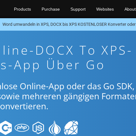
Products
Purchase
Support
Websites
About
Word umwandeln in XPS, DOCX bis XPS KOSTENLOSER Konverter ode
nline-DOCX To XPS-
gs-App Über Go
nlose Online-App oder das Go SDK
sowie mehreren gängigen Formate
onvertieren.