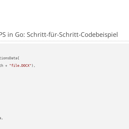
S in Go: Schritt-für-Schritt-Codebeispiel
ionsData{

th + 
"file.DOCX"
),

,
