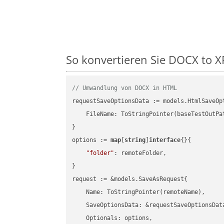
So konvertieren Sie DOCX to XP
// Umwandlung von DOCX in HTML
requestSaveOptionsData := models.HtmlSaveOpt
    FileName: ToStringPointer(baseTestOutPa
}

options := 
map
[
string
]
interface
{}{

"folder"
: remoteFolder,

}

request := &models.SaveAsRequest{

    Name: ToStringPointer(remoteName),

    SaveOptionsData: &requestSaveOptionsData
    Optionals: options,
