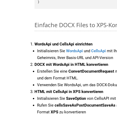
Einfache DOCX Files to XPS-Ko
WordsApi und CellsApi einrichten
Initialisieren Sie
WordsApi
und
CellsApi
mit Ih
Geheimnis, Ihrer Basis-URL und API-Version
DOCX mit WordsApi in HTML konvertieren
Erstellen Sie eine
ConvertDocumentRequest
m
und dem Format HTML.
Verwenden Sie WordsApi, um das DOCX-Dokum
HTML mit CellsApi in XPS konvertieren
Initialisieren Sie
SaveOption
von CellsAPI mit
Rufen Sie
cellsSaveAsPostDocumentSaveAs
Format
XPS
zu konvertieren