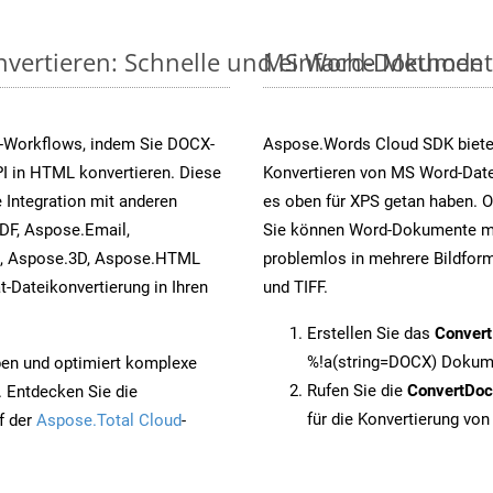
vertieren: Schnelle und einfache Methode
MS Word-Dokumente v
s-Workflows, indem Sie DOCX-
Aspose.Words Cloud SDK biete
I in HTML konvertieren. Diese
Konvertieren von MS Word-Datei
 Integration mit anderen
es oben für XPS getan haben. O
DF, Aspose.Email,
Sie können Word-Dokumente mi
s, Aspose.3D, Aspose.HTML
problemlos in mehrere Bildform
-Dateikonvertierung in Ihren
und TIFF.
Erstellen Sie das
Conver
%!a(string=DOCX) Dokume
pen und optimiert komplexe
Rufen Sie die
ConvertDo
. Entdecken Sie die
für die Konvertierung vo
f der
Aspose.Total Cloud
-