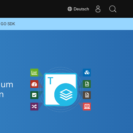
Deutsch
r GO SDK
, um
n