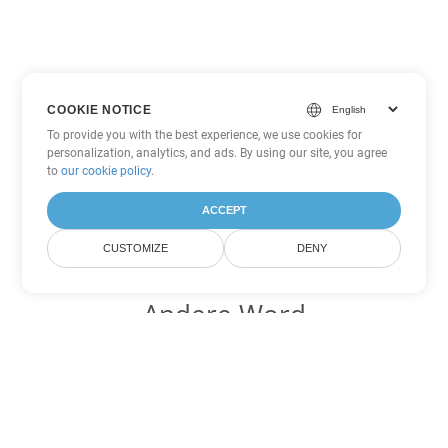
COOKIE NOTICE
To provide you with the best experience, we use cookies for
personalization, analytics, and ads. By using our site, you agree
to
our cookie policy
.
ACCEPT
CUSTOMIZE
DENY
Andere Word
Konvertierungsoptionen
Wandeln Sie DOT in DOC um
DOC:
Microsoft Word Binary Format