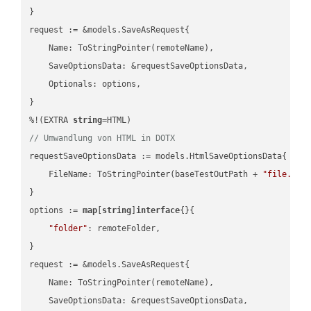
}

request := &models.SaveAsRequest{

    Name: ToStringPointer(remoteName),

    SaveOptionsData: &requestSaveOptionsData,

    Optionals: options,

}

%!(EXTRA 
string
// Umwandlung von HTML in DOTX
requestSaveOptionsData := models.HtmlSaveOptionsData{

    FileName: ToStringPointer(baseTestOutPath + 
"file.HTM
}

options := 
map
[
string
]
interface
{}{

"folder"
: remoteFolder,

}

request := &models.SaveAsRequest{

    Name: ToStringPointer(remoteName),

    SaveOptionsData: &requestSaveOptionsData,
