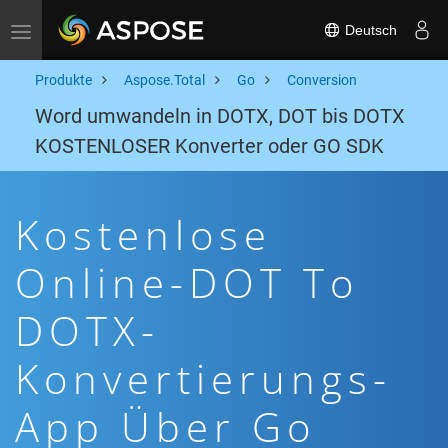
Deutsch
Toggle navigation
Produkte
Aspose.Total
Go
Conversion
Word umwandeln in DOTX, DOT bis DOTX
KOSTENLOSER Konverter oder GO SDK
Kostenlose
Online-DOT To
DOTX-
Konvertierungs-
App Über Go