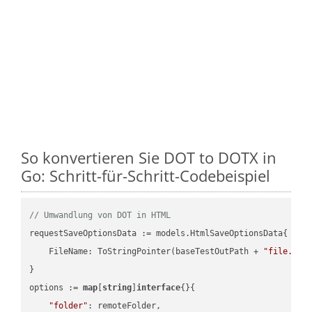
So konvertieren Sie DOT to DOTX in
Go: Schritt-für-Schritt-Codebeispiel
// Umwandlung von DOT in HTML
requestSaveOptionsData := models.HtmlSaveOptionsData{

    FileName: ToStringPointer(baseTestOutPath + 
"file.DOT
}

options := 
map
[
string
]
interface
{}{

"folder"
: remoteFolder,
