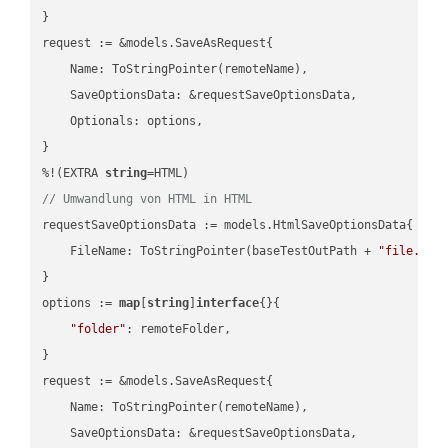
}

request := &models.SaveAsRequest{

    Name: ToStringPointer(remoteName),

    SaveOptionsData: &requestSaveOptionsData,

    Optionals: options,

}

%!(EXTRA 
string
// Umwandlung von HTML in HTML
requestSaveOptionsData := models.HtmlSaveOptionsData{

    FileName: ToStringPointer(baseTestOutPath + 
"file.HTM
}

options := 
map
[
string
]
interface
{}{

"folder"
: remoteFolder,

}

request := &models.SaveAsRequest{

    Name: ToStringPointer(remoteName),

    SaveOptionsData: &requestSaveOptionsData,
