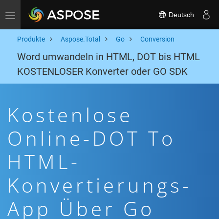
Deutsch
Toggle navigation
Produkte
Aspose.Total
Go
Conversion
Word umwandeln in HTML, DOT bis HTML
KOSTENLOSER Konverter oder GO SDK
Kostenlose
Online-DOT To
HTML-
Konvertierungs-
App Über Go