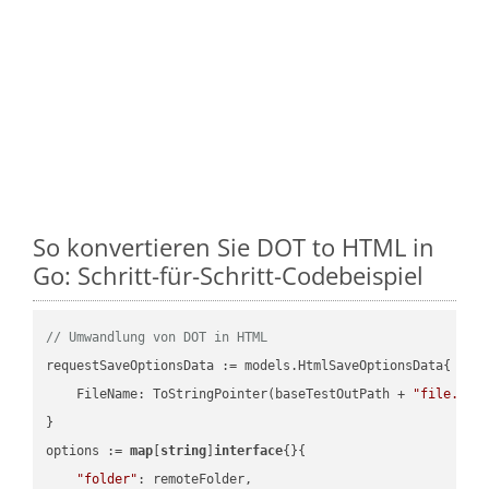
So konvertieren Sie DOT to HTML in
Go: Schritt-für-Schritt-Codebeispiel
// Umwandlung von DOT in HTML
requestSaveOptionsData := models.HtmlSaveOptionsData{

    FileName: ToStringPointer(baseTestOutPath + 
"file.DOT
}

options := 
map
[
string
]
interface
{}{

"folder"
: remoteFolder,
