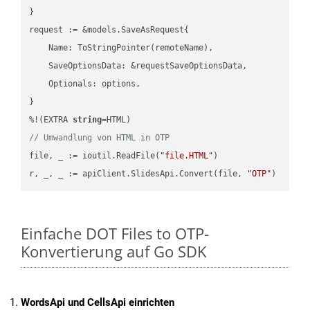
}

request := &models.SaveAsRequest{

    Name: ToStringPointer(remoteName),

    SaveOptionsData: &requestSaveOptionsData,

    Optionals: options,

}

%!(EXTRA 
string
// Umwandlung von HTML in OTP
file, _ := ioutil.ReadFile(
"file.HTML"
)

r, _, _ := apiClient.SlidesApi.Convert(file, 
"OTP"
Einfache DOT Files to OTP-
Konvertierung auf Go SDK
WordsApi und CellsApi einrichten