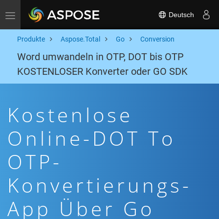
Deutsch
Toggle navigation
Produkte
Aspose.Total
Go
Conversion
Word umwandeln in OTP, DOT bis OTP
KOSTENLOSER Konverter oder GO SDK
Kostenlose
Online-DOT To
OTP-
Konvertierungs-
App Über Go