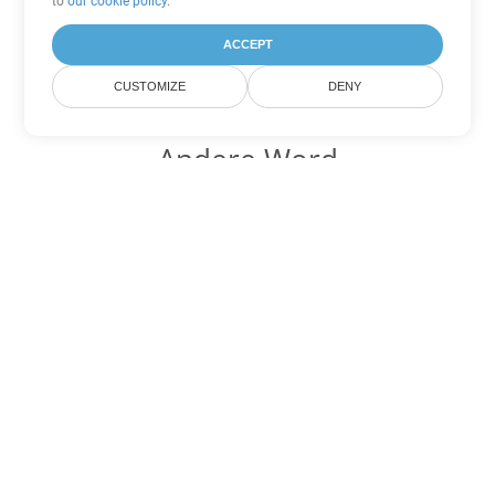
to
our cookie policy
.
ACCEPT
CUSTOMIZE
DENY
Andere Word
Konvertierungsoptionen
Wandeln Sie DOT in DOC um
DOC:
Microsoft Word Binary Format
Wandeln Sie DOT in DOCX um
DOCX:
Office 2007+ Word Document
Wandeln Sie DOT in DOCM um
DOCM:
Microsoft Word 2007 Marco File