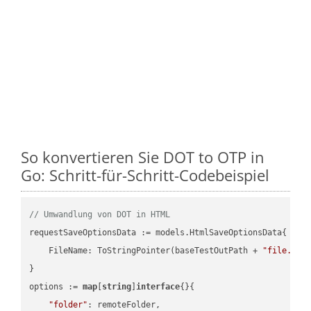
So konvertieren Sie DOT to OTP in
Go: Schritt-für-Schritt-Codebeispiel
// Umwandlung von DOT in HTML
requestSaveOptionsData := models.HtmlSaveOptionsData{

    FileName: ToStringPointer(baseTestOutPath + 
"file.DOT
}

options := 
map
[
string
]
interface
{}{

"folder"
: remoteFolder,
