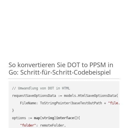
So konvertieren Sie DOT to PPSM in
Go: Schritt-für-Schritt-Codebeispiel
// Umwandlung von DOT in HTML
requestSaveOptionsData := models.HtmlSaveOptionsData{

    FileName: ToStringPointer(baseTestOutPath + 
"file.DOT
}

options := 
map
[
string
]
interface
{}{

"folder"
: remoteFolder,
