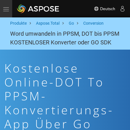
Deutsch
Toggle navigation
Produkte
Aspose.Total
Go
Conversion
Word umwandeln in PPSM, DOT bis PPSM
KOSTENLOSER Konverter oder GO SDK
Kostenlose
Online-DOT To
PPSM-
Konvertierungs-
App Über Go