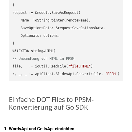
}

request := &models.SaveAsRequest{

    Name: ToStringPointer(remoteName),

    SaveOptionsData: &requestSaveOptionsData,

    Optionals: options,

}

%!(EXTRA 
string
// Umwandlung von HTML in PPSM
file, _ := ioutil.ReadFile(
"file.HTML"
)

r, _, _ := apiClient.SlidesApi.Convert(file, 
"PPSM"
Einfache DOT Files to PPSM-
Konvertierung auf Go SDK
WordsApi und CellsApi einrichten