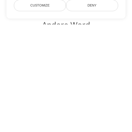
CUSTOMIZE
DENY
Andere Word
Konvertierungsoptionen
Wandeln Sie DOT in DOC um
DOC:
Microsoft Word Binary Format
Wandeln Sie DOT in DOCX um
DOCX:
Office 2007+ Word Document
Wandeln Sie DOT in DOCM um
DOCM:
Microsoft Word 2007 Marco File
Wandeln Sie DOT in DOTX um
DOTX:
Microsoft Word Template File