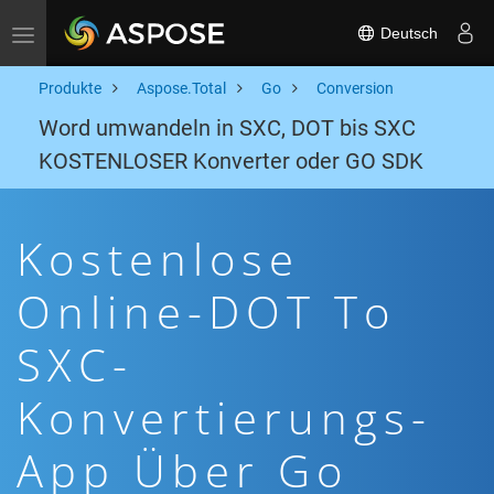
Deutsch
Toggle navigation
Produkte
Aspose.Total
Go
Conversion
Word umwandeln in SXC, DOT bis SXC
KOSTENLOSER Konverter oder GO SDK
Kostenlose
Online-DOT To
SXC-
Konvertierungs-
App Über Go