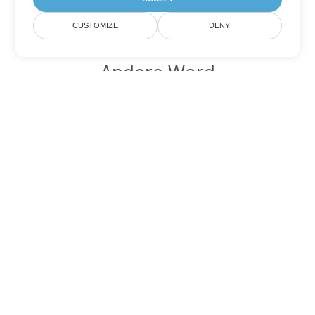
CUSTOMIZE
DENY
Andere Word
Konvertierungsoptionen
Wandeln Sie DOT in DOC um
DOC:
Microsoft Word Binary Format
Wandeln Sie DOT in DOCX um
DOCX:
Office 2007+ Word Document
Wandeln Sie DOT in DOCM um
DOCM:
Microsoft Word 2007 Marco File
Wandeln Sie DOT in DOTX um