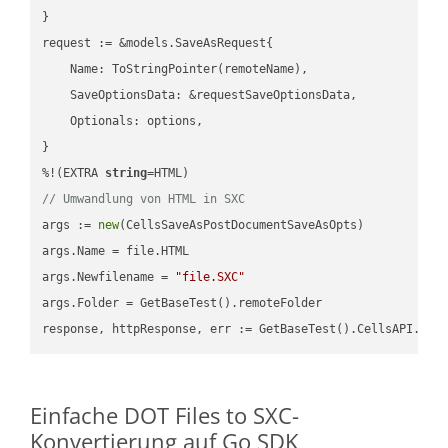
}

request := &models.SaveAsRequest{

    Name: ToStringPointer(remoteName),

    SaveOptionsData: &requestSaveOptionsData,

    Optionals: options,

}

%!(EXTRA 
string
// Umwandlung von HTML in SXC
args := 
new
(CellsSaveAsPostDocumentSaveAsOpts)

args.Name = file.HTML

args.Newfilename = 
"file.SXC"
args.Folder = GetBaseTest().remoteFolder

Einfache DOT Files to SXC-
Konvertierung auf Go SDK