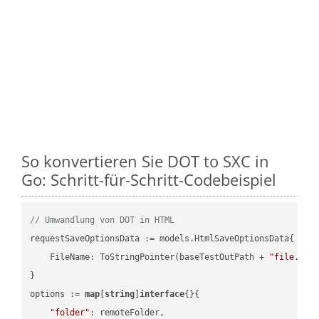
So konvertieren Sie DOT to SXC in
Go: Schritt-für-Schritt-Codebeispiel
// Umwandlung von DOT in HTML
requestSaveOptionsData := models.HtmlSaveOptionsData{

    FileName: ToStringPointer(baseTestOutPath + 
"file.DOT
}

options := 
map
[
string
]
interface
{}{

"folder"
: remoteFolder,
