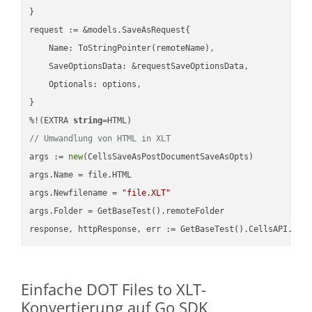
}

request := &models.SaveAsRequest{

    Name: ToStringPointer(remoteName),

    SaveOptionsData: &requestSaveOptionsData,

    Optionals: options,

}

%!(EXTRA 
string
// Umwandlung von HTML in XLT
args := 
new
(CellsSaveAsPostDocumentSaveAsOpts)

args.Name = file.HTML

args.Newfilename = 
"file.XLT"
args.Folder = GetBaseTest().remoteFolder

Einfache DOT Files to XLT-
Konvertierung auf Go SDK