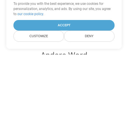
To provide you with the best experience, we use cookies for
personalization, analytics, and ads. By using our site, you agree
to
our cookie policy
.
ACCEPT
CUSTOMIZE
DENY
Andere Word
Konvertierungsoptionen
Wandeln Sie DOT in DOC um
DOC:
Microsoft Word Binary Format
Wandeln Sie DOT in DOCX um
DOCX:
Office 2007+ Word Document
Wandeln Sie DOT in DOCM um