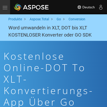
Deutsch
Toggle navigation
Produkte
Aspose.Total
Go
Conversion
Word umwandeln in XLT, DOT bis XLT
KOSTENLOSER Konverter oder GO SDK
Kostenlose
Online-DOT To
XLT-
Konvertierungs-
App Über Go