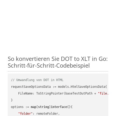
So konvertieren Sie DOT to XLT in Go:
Schritt-für-Schritt-Codebeispiel
// Umwandlung von DOT in HTML
requestSaveOptionsData := models.HtmlSaveOptionsData{

    FileName: ToStringPointer(baseTestOutPath + 
"file.DOT
}

options := 
map
[
string
]
interface
{}{

"folder"
: remoteFolder,
