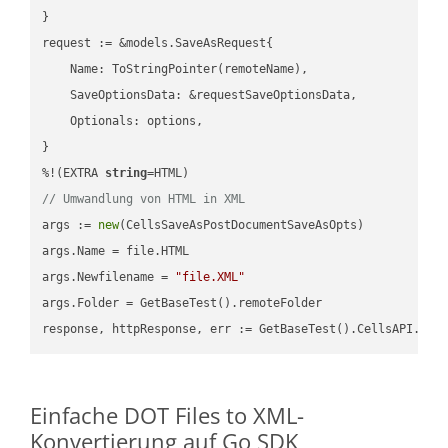
}

request := &models.SaveAsRequest{

    Name: ToStringPointer(remoteName),

    SaveOptionsData: &requestSaveOptionsData,

    Optionals: options,

}

%!(EXTRA 
string
// Umwandlung von HTML in XML
args := 
new
(CellsSaveAsPostDocumentSaveAsOpts)

args.Name = file.HTML

args.Newfilename = 
"file.XML"
args.Folder = GetBaseTest().remoteFolder

Einfache DOT Files to XML-
Konvertierung auf Go SDK