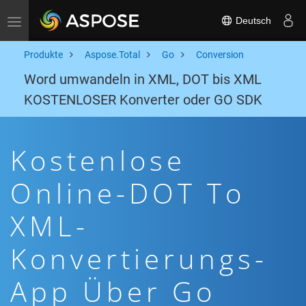
Deutsch
Toggle navigation
Produkte
Aspose.Total
Go
Conversion
Word umwandeln in XML, DOT bis XML
KOSTENLOSER Konverter oder GO SDK
Kostenlose
Online-DOT To
XML-
Konvertierungs-
App Über Go