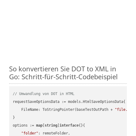
So konvertieren Sie DOT to XML in
Go: Schritt-für-Schritt-Codebeispiel
// Umwandlung von DOT in HTML
requestSaveOptionsData := models.HtmlSaveOptionsData{

    FileName: ToStringPointer(baseTestOutPath + 
"file.DOT
}

options := 
map
[
string
]
interface
{}{

"folder"
: remoteFolder,
