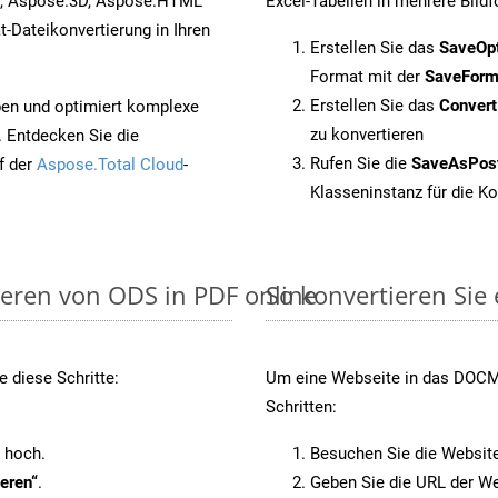
s, Aspose.3D, Aspose.HTML
Excel-Tabellen in mehrere Bild
-Dateikonvertierung in Ihren
Erstellen Sie das
SaveOp
Format mit der
SaveForm
Erstellen Sie das
Conver
pen und optimiert komplexe
zu konvertieren
. Entdecken Sie die
Rufen Sie die
SaveAsPos
f der
Aspose.Total Cloud
-
Klasseninstanz für die K
ieren von ODS in PDF online
So konvertieren Sie
 diese Schritte:
Um eine Webseite in das DOCM-
Schritten:
 hoch.
Besuchen Sie die Websit
eren“
.
Geben Sie die URL der We