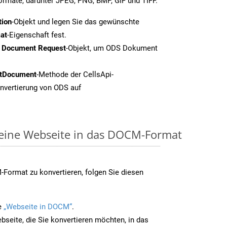
formate, darunter JPEG, PNG, BMP, GIF und TIFF.
tion
-Objekt und legen Sie das gewünschte
at
-Eigenschaft fest.
t Document Request
-Objekt, um ODS Dokument
tDocument
-Methode der CellsApi-
onvertierung von ODS auf
 eine Webseite in das DOCM-Format
Format zu konvertieren, folgen Sie diesen
e
„Webseite in DOCM“
.
bseite, die Sie konvertieren möchten, in das