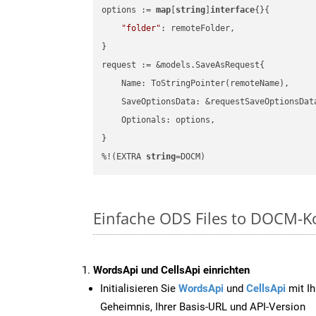
options := 
map
[
string
]
interface
{}{

"folder"
: remoteFolder,

}

request := &models.SaveAsRequest{

    Name: ToStringPointer(remoteName),

    SaveOptionsData: &requestSaveOptionsData
    Optionals: options,

}

%!(EXTRA 
string
=DOCM)
Einfache ODS Files to DOCM-K
WordsApi und CellsApi einrichten
Initialisieren Sie
WordsApi
und
CellsApi
mit Ih
Geheimnis, Ihrer Basis-URL und API-Version