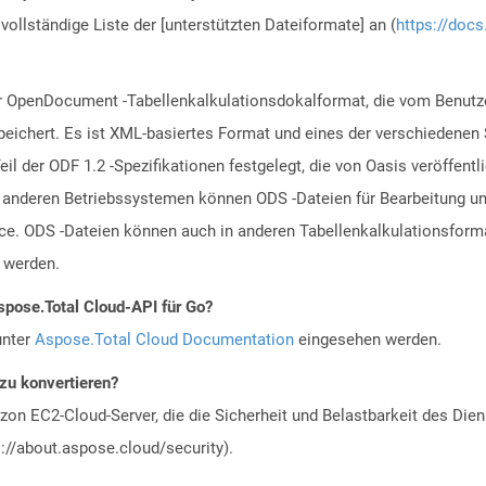
vollständige Liste der [unterstützten Dateiformate] an (
https://docs
ür OpenDocument -Tabellenkalkulationsdokalformat, die vom Benutz
speichert. Es ist XML-basiertes Format und eines der verschiedenen
l der ODF 1.2 -Spezifikationen festgelegt, die von Oasis veröffentl
deren Betriebssystemen können ODS -Dateien für Bearbeitung und 
fice. ODS -Dateien können auch in anderen Tabellenkalkulationsfor
 werden.
spose.Total Cloud-API für Go?
unter
Aspose.Total Cloud Documentation
eingesehen werden.
 zu konvertieren?
n EC2-Cloud-Server, die die Sicherheit und Belastbarkeit des Diens
://about.aspose.cloud/security).