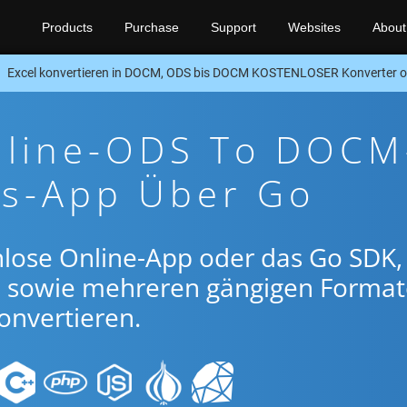
Products
Purchase
Support
Websites
About
Excel konvertieren in DOCM, ODS bis DOCM KOSTENLOSER Konverter 
nline-ODS To DOCM
gs-App Über Go
nlose Online-App oder das Go SDK
sowie mehreren gängigen Forma
onvertieren.