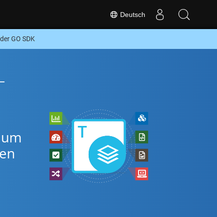
Deutsch
oder GO SDK
-
, um
ten