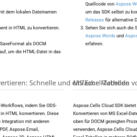
Quellcode von
Aspose.W
it dem lokalen Dateinamen
um das SDK selbst zu ko
Releases
für alternative
nt in HTML zu konvertieren.
Sehen Sie sich auch die 
Aspose.Words
und
Aspos
t SaveFormat als DOCM
erfahren.
auf, um die HTML-Datei in das
ertieren: Schnelle und einfache Methode
MS Excel-Tabellen vo
-Workflows, indem Sie ODS-
Aspose.Cells Cloud SDK bietet
 in HTML konvertieren. Diese
Konvertieren von MS Excel-Date
 Integration mit anderen
oben für DOCM gezeigten Proze
PDF, Aspose.Email,
verwenden, Aspose.Cells Cloud