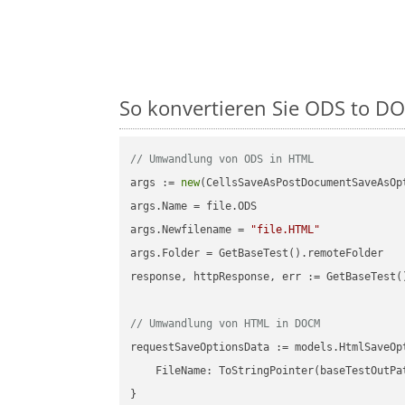
So konvertieren Sie ODS to DOC
// Umwandlung von ODS in HTML
args := 
new
(CellsSaveAsPostDocumentSaveAsOpt
args.Name = file.ODS

args.Newfilename = 
"file.HTML"
args.Folder = GetBaseTest().remoteFolder

response, httpResponse, err := GetBaseTest(
// Umwandlung von HTML in DOCM
requestSaveOptionsData := models.HtmlSaveOpt
    FileName: ToStringPointer(baseTestOutPa
}
