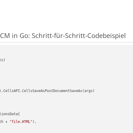
M in Go: Schritt-für-Schritt-Codebeispiel
s)

).CellsAPI.CellsSaveAsPostDocumentSaveAs(args)

ionsData{

th + 
"file.HTML"
),
