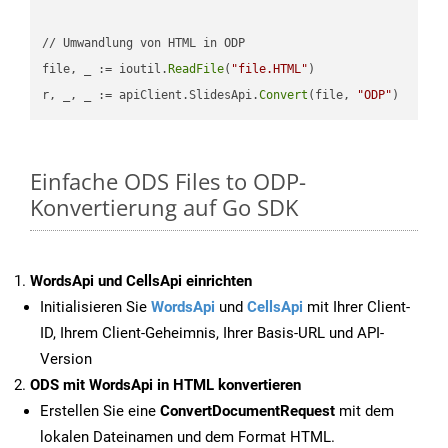
// Umwandlung von HTML in ODP

file, _ := ioutil.
ReadFile
(
"file.HTML"
)

r, _, _ := apiClient.SlidesApi.
Convert
(file, 
"ODP"
Einfache ODS Files to ODP-
Konvertierung auf Go SDK
WordsApi und CellsApi einrichten
Initialisieren Sie
WordsApi
und
CellsApi
mit Ihrer Client-
ID, Ihrem Client-Geheimnis, Ihrer Basis-URL und API-
Version
ODS mit WordsApi in HTML konvertieren
Erstellen Sie eine
ConvertDocumentRequest
mit dem
lokalen Dateinamen und dem Format HTML.