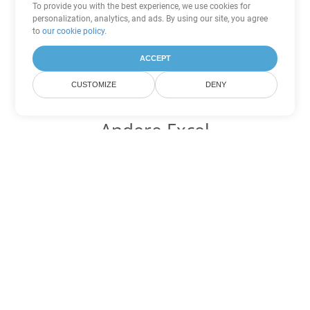
To provide you with the best experience, we use cookies for
personalization, analytics, and ads. By using our site, you agree
to
our cookie policy
.
ACCEPT
CUSTOMIZE
DENY
Andere Excel
Konvertierungsoptionen
Wandeln Sie ODS in DOC um
DOC:
Microsoft Word Binary Format
Wandeln Sie ODS in DOT um
DOT:
Microsoft Word Template Files
Wandeln Sie ODS in DOCX um