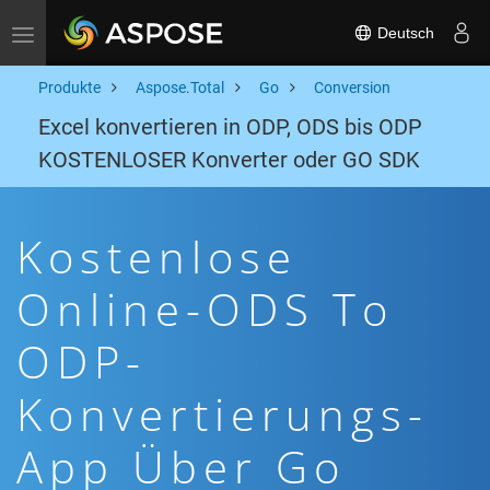
Deutsch
Toggle navigation
Produkte
Aspose.Total
Go
Conversion
Excel konvertieren in ODP, ODS bis ODP
KOSTENLOSER Konverter oder GO SDK
Kostenlose
Online-ODS To
ODP-
Konvertierungs-
App Über Go