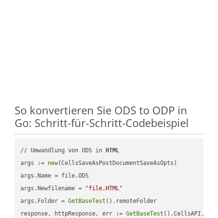
So konvertieren Sie ODS to ODP in
Go: Schritt-für-Schritt-Codebeispiel
// Umwandlung von ODS in 
HTML
args := 
new
(CellsSaveAsPostDocumentSaveAsOpts)

args.Name = file.ODS

args.Newfilename = 
"file.HTML"
args.Folder = 
GetBaseTest
().remoteFolder

response, httpResponse, err := 
GetBaseTest
().CellsAPI.
Cel